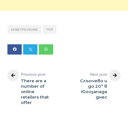
ЗЕМЕТРЕСЕНИЕ
ТОП
Previous post
Next post
There are a
Слънчево и
number of
до 20° в
online
Югозапада
retailers that
днес
offer