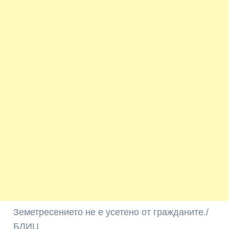
Земетресението не е усетено от гражданите./
БЛИЦ