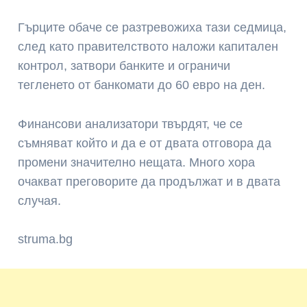
Гърците обаче се разтревожиха тази седмица,
след като правителството наложи капитален
контрол, затвори банките и ограничи
тегленето от банкомати до 60 евро на ден.
Финансови анализатори твърдят, че се
съмняват който и да е от двата отговора да
промени значително нещата. Много хора
очакват преговорите да продължат и в двата
случая.
struma.bg