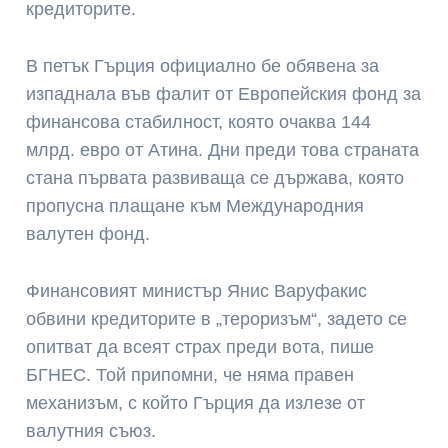
кредиторите.
В петък Гърция официално бе обявена за
изпаднала във фалит от Европейския фонд за
финансова стабилност, която очаква 144
млрд. евро от Атина. Дни преди това страната
стана първата развиваща се държава, която
пропусна плащане към Международния
валутен фонд.
Финансовият министър Янис Варуфакис
обвини кредиторите в „тероризъм“, задето се
опитват да всеят страх преди вота, пише
БГНЕС. Той припомни, че няма правен
механизъм, с който Гърция да излезе от
валутния съюз.