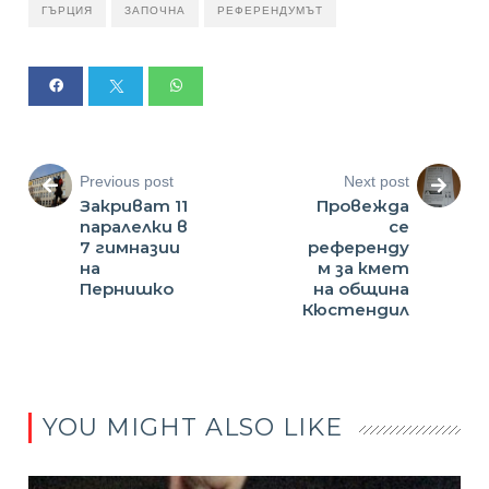
ГЪРЦИЯ
ЗАПОЧНА
РЕФЕРЕНДУМЪТ
Previous post
Next post
Закриват 11
Провежда
паралелки в
се
7 гимназии
референду
на
м за кмет
Пернишко
на община
Кюстендил
YOU MIGHT ALSO LIKE