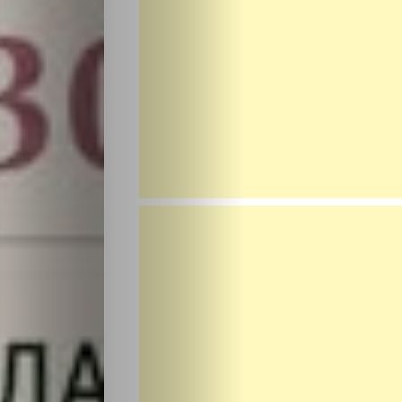
НАЧАЛО
Политика
Разследване
Спорт
Скандали
Култура
Светско
Крими