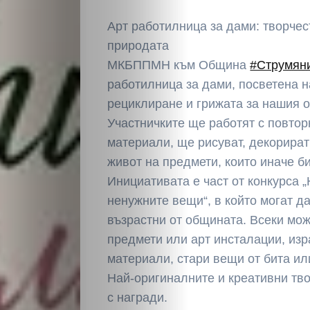
Арт работилница за дами: творчес
природата
МКБППМН към Община
#Струмян
работилница за дами, посветена н
рециклиране и грижата за нашия 
Участничките ще работят с повто
материали, ще рисуват, декорират
живот на предмети, които иначе б
Инициативата е част от конкурса 
ненужните вещи“, в който могат да
възрастни от общината. Всеки мо
предмети или арт инсталации, изр
материали, стари вещи от бита и
Най-оригиналните и креативни тв
с награди.