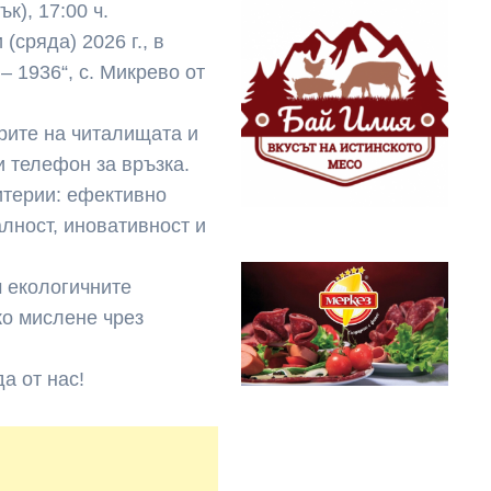
к), 17:00 ч.
(сряда) 2026 г., в
 1936“, с. Микрево от
рите на читалищата и
и телефон за връзка.
итерии: ефективно
лност, иновативност и
м екологичните
ко мислене чрез
а от нас!