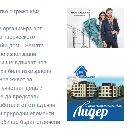
тво с грижа към
и
организира арт
а творческото
общ дом – Земята.
рно използвани
 и ще вдъхват нов
иха били изхвърлени.
„Нов живот за
 участват деца и
же да представи
аботени от отпадъчни
ли природни елементи.
орби ще бъдат отличени