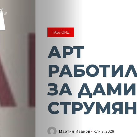
ТАБЛОИД
АРТ
РАБОТИ
ЗА ДАМИ
СТРУМЯ
Мартин Иванов
юли 8, 2026