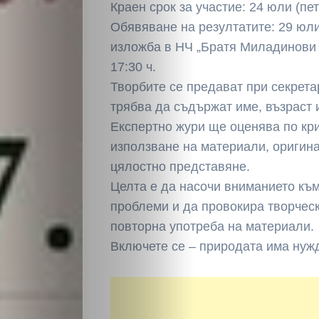
Краен срок за участие: 24 юли (петъ
Обявяване на резултатите: 29 юли 
изложба в НЧ „Братя Миладинови –
17:30 ч.
Творбите се предават при секрета
трябва да съдържат име, възраст 
Експертно жури ще оценява по кр
използване на материали, оригина
цялостно представяне.
Целта e да насочи вниманието къ
проблеми и да провокира творчес
повторна употреба на материали.
Включете се – природата има нужд