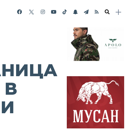
ЛНИЦА
 В
НИ