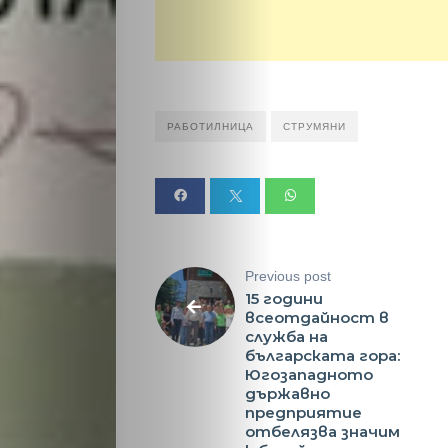
Малки
обяви
РАБОТИЛНИЦА
СТРУМЯНИ
Таблоид
Новини
Previous post
Search
15 години
всеотдайност в
служба на
българската гора:
Югозападното
държавно
предприятие
отбелязва значим