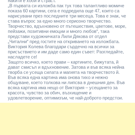
накити е хоби и страст.
„В първата си изложба пак тук това талантливо момиче
показа 60 картини, сега е подредила още 47, които са
нарисувани през последните три месеца. Това е знак, че
става въпрос за едно много сериозно творчество.
Творчество, вдъхновено от пътешествия, цветове, море,
пейзажи, позитивни емоции и много любов“, така
представи художничката Лили Дякова от отдел
„Читални“ пред гостите на откриването на изложбата.
Виктория Колева благодари сърдечно на всички за
присъствието и им даде само един съвет: Разгледайте,
насладете се!
Защото всичко, което прави – картините, бижутата, й
дават смисъл и вдъхновение. Затова и във всяка нейна
творба се усеща силата и магията на творчеството й.
Във всяка една картина има онова тихо и нежно
общуване, което толкова ни липсва в днешния ден. Във
всяка картина има нещо от Виктория – усещането за
красота, чувство за обич, възхищение и
удовлетворение, оптимизъм, че най-доброто предстои.