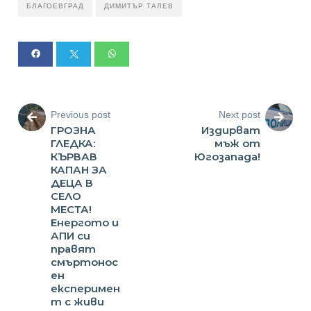
БЛАГОЕВГРАД
ДИМИТЪР ТАЛЕВ
Previous post
Next post
ГРОЗНА
Издирват
ГЛЕДКА:
мъж от
КЪРВАВ
Югозапада!
КАПАН ЗА
ДЕЦА В
СЕЛО
МЕСТА!
Енергото и
АПИ си
правят
смъртонос
ен
експеримен
т с живи