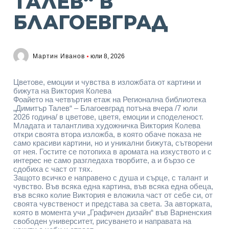
ТАЛЕВ“ В
БЛАГОЕВГРАД
Мартин Иванов
юли 8, 2026
Цветове, емоции и чувства в изложбата от картини и
бижута на Виктория Колева
Фоайето на четвъртия етаж на Регионална библиотека
„Димитър Талев“ – Благоевград потъна вчера /7 юли
2026 година/ в цветове, цветя, емоции и споделеност.
Младата и талантлива художничка Виктория Колева
откри своята втора изложба, в която обаче показа не
само красиви картини, но и уникални бижута, сътворени
от нея. Гостите се потопиха в аромата на изкуството и с
интерес не само разгледаха творбите, а и бързо се
сдобиха с част от тях.
Защото всичко е направено с душа и сърце, с талант и
чувство. Във всяка една картина, във всяка една обеца,
във всяко колие Виктория е вложила част от себе си, от
своята чувственост и представа за света. За авторката,
която в момента учи „Графичен дизайн“ във Варненския
свободен университет, рисуването и направата на