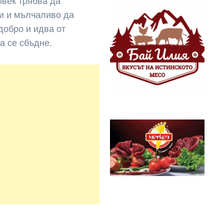
човек трябва да
чи и мълчаливо да
добро и идва от
а се сбъдне.