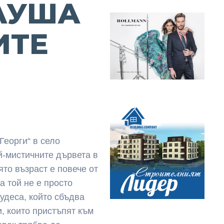
ЛУША
ИТЕ
Георги“ в село
й-мистичните дървета в
ято възраст e повече от
а той не е просто
удеса, който сбъдва
, които пристъпят към