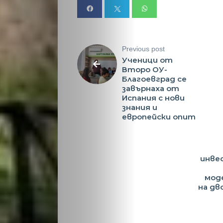
Previous post
Ученици от
Второ ОУ-
Благоевград се
завърнаха от
Испания с нови
знания и
европейски опит
инвес
мод
на дв