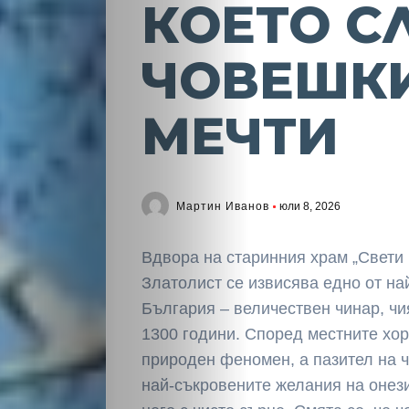
КОЕТО С
ЧОВЕШК
МЕЧТИ
Мартин Иванов
юли 8, 2026
Вдвора на старинния храм „Свети 
Златолист се извисява едно от на
България – величествен чинар, чи
1300 години. Според местните хор
природен феномен, а пазител на ч
най-съкровените желания на онези