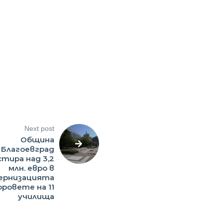
Next post
Община
Благоевград
тира над 3,2
млн. евро в
ернизацията
оровете на 11
училища