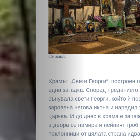
Светско
Крими
Малки
обяви
Снимка:
Таблоид
Храмът „Свети Георги“, построен п
Новини
една загадка. Според преданието
сънувала свети Георги, който ѝ по
заровена негова икона и наредил 
Search
църква. И до днес в храма е запаз
в двора се намира и нейният гроб 
поклонници от цялата страна идва