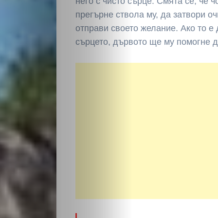
него с чисто сърце. Смята се, че 
прегърне ствола му, да затвори о
отправи своето желание. Ако то е 
сърцето, дървото ще му помогне д