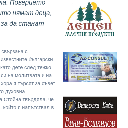
лка. Поверието
оито нямат деца,
 за да станат
 свързана с
-известните български
като дете след тежко
си на молитвата и на
хора я търсят за съвет
то духовна
а Стойна твърдяла, че
, който я напътствал в