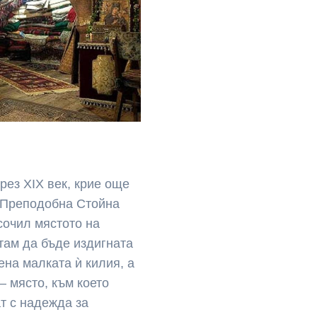
рез XIX век, крие още
 Преподобна Стойна
сочил мястото на
там да бъде издигната
ена малката ѝ килия, а
– място, към което
т с надежда за