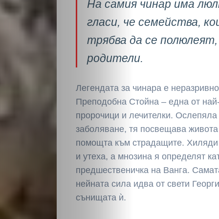
На самия чинар има лю
гласи, че семейства, к
трябва да се полюлеят,
родители.
Легендата за чинара е неразривно
Преподобна Стойна – една от най
пророчици и лечителки. Ослепяла 
заболяване, тя посвещава живота 
помощта към страдащите. Хиляди 
и утеха, а мнозина я определят ка
предшественичка на Ванга. Самат
нейната сила идва от свети Георги
сънищата ѝ.