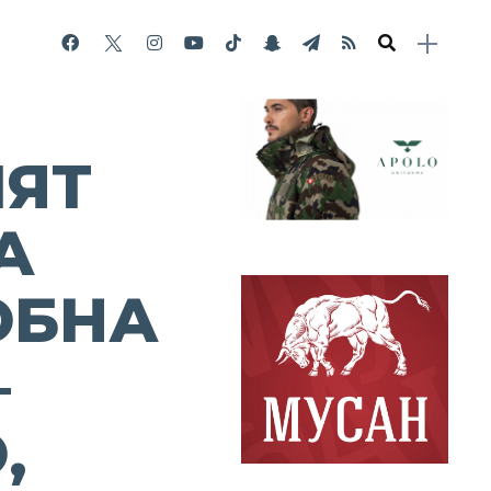
ИЯТ
А
ОБНА
–
,