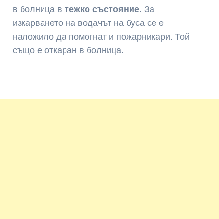
в болница в
тежко състояние
. За
изкарването на водачът на буса се е
наложило да помогнат и пожарникари. Той
също е откаран в болница.