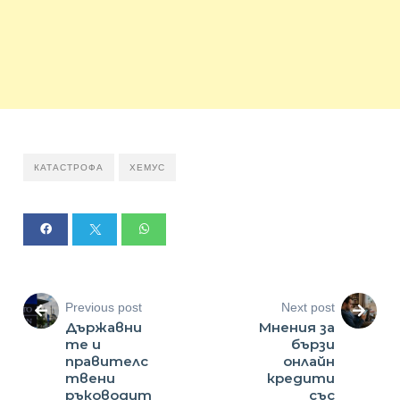
КАТАСТРОФА
ХЕМУС
Previous post
Next post
Държавни
Мнения за
те и
бързи
правителс
онлайн
твени
кредити
ръководит
със