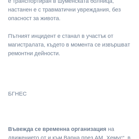
е транспортиран в шуменската болница,
настанен е с травматични увреждания, без
опасност за живота.
Пътният инцидент е станал в участък от
магистралата, където в момента се извършват
ремонтни дейности.
БГНЕС
Въвежда се временна организация
на
движението от и към Варна през АМ „Хемус“, в