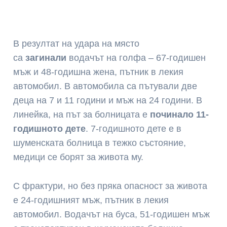
В резултат на удара на място
са
загинали
водачът на голфа – 67-годишен
мъж и 48-годишна жена, пътник в лекия
автомобил. В автомобила са пътували две
деца на 7 и 11 години и мъж на 24 години. В
линейка, на път за болницата е
починало 11-
годишното дете
. 7-годишното дете е в
шуменската болница в тежко състояние,
медици се борят за живота му.
С фрактури, но без пряка опасност за живота
е 24-годишният мъж, пътник в лекия
автомобил. Водачът на буса, 51-годишен мъж