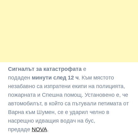
Сигналът за катастрофата
е
подаден
минути след 12 ч
. Към мястото
незабавно са изпратени екипи на полицията,
пожарната и Спешна помощ. Установено е, че
автомобилът, в който са пътували петимата от
Варна към Шумен, се е ударил челно в
насрещно идващия водач на бус,
предаде
NOVA
.