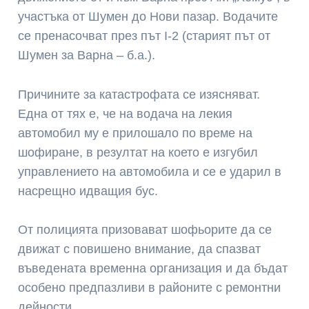
участъка от Шумен до Нови пазар. Водачите
се пренасочват през път I-2 (старият път от
Шумен за Варна – б.а.).
Причините за катастрофата се изясняват.
Една от тях е, че на водача на лекия
автомобил му е прилошало по време на
шофиране, в резултат на което е изгубил
управлението на автомобила и се е ударил в
насрещно идващия бус.
От полицията призовават шофьорите да се
движат с повишено внимание, да спазват
въведената временна организация и да бъдат
особено предпазливи в районите с ремонтни
дейности.