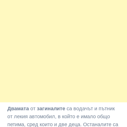
Двамата
от
загиналите
са водачът и пътник
от лекия автомобил, в който е имало общо
петима, сред които и две деца. Останалите са