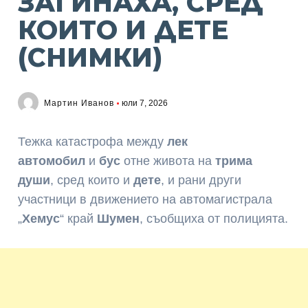
ЗАГИНАХА, СРЕД
КОИТО И ДЕТЕ
(СНИМКИ)
Мартин Иванов
юли 7, 2026
Тежка катастрофа между
лек
автомобил
и
бус
отне живота на
трима
души
, сред които и
дете
, и рани други
участници в движението на автомагистрала
„
Хемус
“ край
Шумен
, съобщиха от полицията.