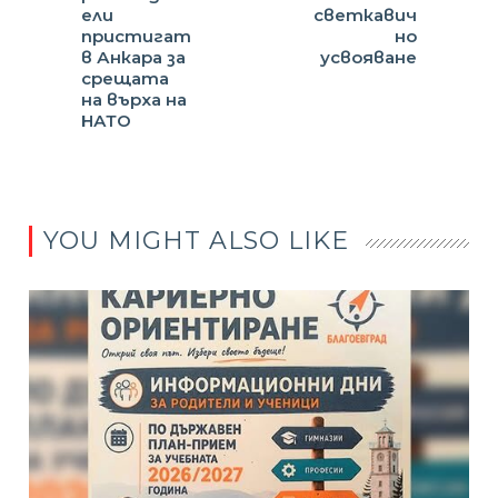
ели
светкавич
пристигат
но
в Анкара за
усвояване
срещата
на върха на
НАТО
YOU MIGHT ALSO LIKE