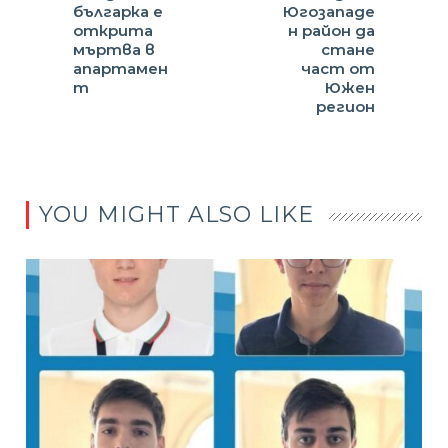
българка е
Югозападе
открита
н район да
мъртва в
стане
апартамен
част от
т
Южен
регион
YOU MIGHT ALSO LIKE