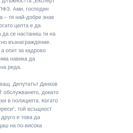
а длъжността „Експерт
ПФЗ. Ами, господин
а – тя най-добре знае
огато целта е да
 да се настаниш ти на
итно възнаграждение.
 а опит за кадрово
 има навика да
на реда.
аващ. Депутатът Динков
IT обслужването, докато
ски в полицията. Когато
ереси“, той всъщност
 друго е това да
даш на по-висока