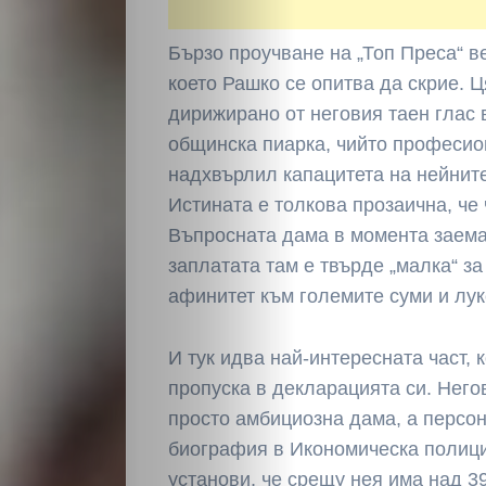
Бързо проучване на „Топ Преса“ в
което Рашко се опитва да скрие. Ц
дирижирано от неговия таен глас 
общинска пиарка, чийто професио
надхвърлил капацитета на нейнит
Истината е толкова прозаична, че 
Въпросната дама в момента заема п
заплатата там е твърде „малка“ з
афинитет към големите суми и лук
И тук идва най-интересната част, 
пропуска в декларацията си. Негов
просто амбициозна дама, а персо
биография в Икономическа полиц
установи, че срещу нея има над 39