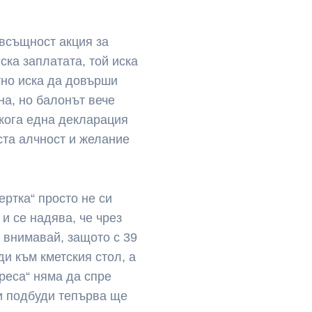
 всъщност акция за
иска заплатата, той иска
тно иска да довърши
на, но балонът вече
кога една декларация
иста алчност и желание
ертка“ просто не си
и се надява, че чрез
 внимавай, защото с 39
ди към кметския стол, а
реса“ няма да спре
ви подбуди тепърва ще