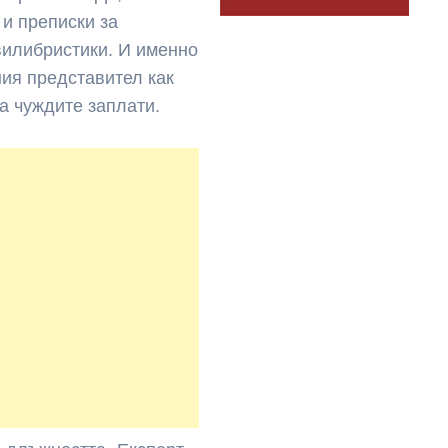
 и преписки за
вилибристики. И именно
ния представител как
а чуждите заплати.