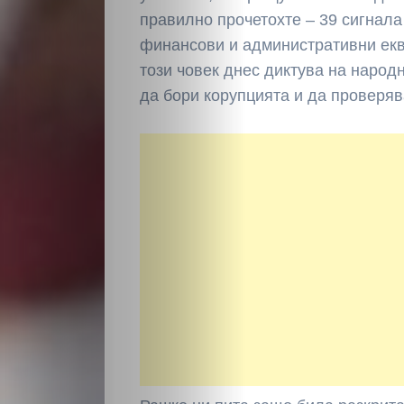
правилно прочетохте – 39 сигнала
финансови и административни ек
този човек днес диктува на народ
да бори корупцията и да проверяв
НАЧАЛО
Политика
Разследване
Спорт
Скандали
Култура