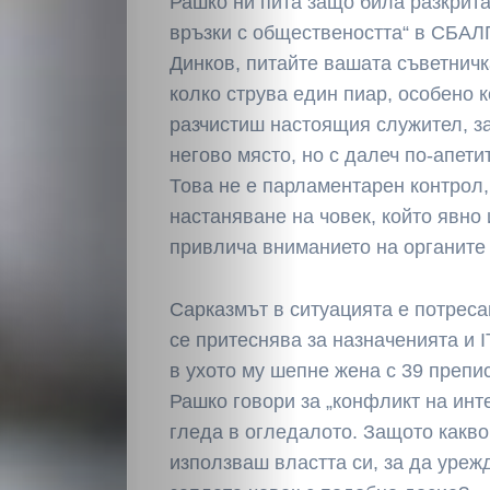
Рашко ни пита защо била разкрит
Светско
връзки с обществеността“ в СБАЛ
Динков, питайте вашата съветничк
Крими
колко струва един пиар, особено к
разчистиш настоящия служител, за
Малки
негово място, но с далеч по-апет
Това не е парламентарен контрол,
обяви
настаняване на човек, който явно
привлича вниманието на органите 
Таблоид
Новини
Сарказмът в ситуацията е потрес
се притеснява за назначенията и 
в ухото му шепне жена с 39 препи
Рашко говори за „конфликт на инт
Search
гледа в огледалото. Защото какво
използваш властта си, за да уреж