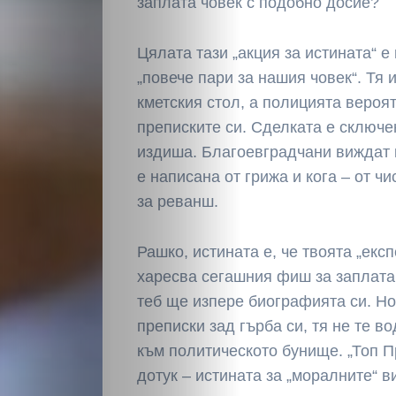
заплата човек с подобно досие?
Цялата тази „акция за истината“ е
„повече пари за нашия човек“. Тя 
кметския стол, а полицията вероя
преписките си. Сделката е сключе
издиша. Благоевградчани виждат 
е написана от грижа и кога – от ч
за реванш.
Рашко, истината е, че твоята „експ
харесва сегашния фиш за заплата 
теб ще изпере биографията си. Но
преписки зад гърба си, тя не те во
към политическото бунище. „Топ П
дотук – истината за „моралните“ 