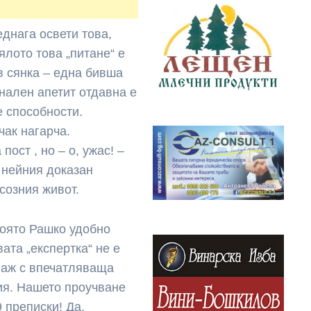
еднага освети това,
ялото това „питане“ е
в сянка – една бивша
нален апетит отдавна е
е способности.
чак нагарча.
ост , но – о, ужас! –
а нейния доказан
созния живот.
която Рашко удобно
ата „експертка“ не е
наж с впечатляваща
ия. Нашето проучване
 преписки! Да,