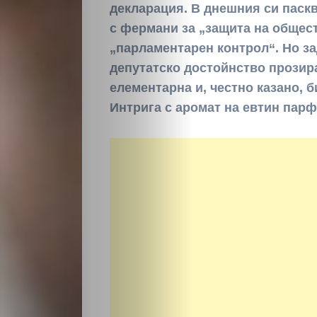
декларация. В днешния си паск
с фермани за „защита на общес
„парламентарен контрол“. Но за
депутатско достойнство прозира
елементарна и, честно казано, б
Интрига с аромат на евтин пар