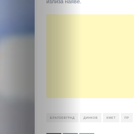
излиза наяве.
БЛАГОЕВГРАД
ДИНКОВ
КМЕТ
ПР