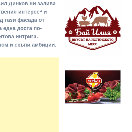
вил Динков ни залива
твения интерес“ и
д тази фасада от
 една доста по-
итова интрига.
фюм и скъпи амбиции.