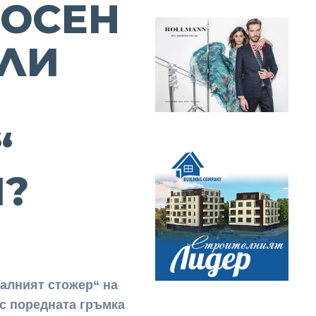
НОСЕН
ИЛИ
“
?
ралният стожер“ на
 с поредната гръмка