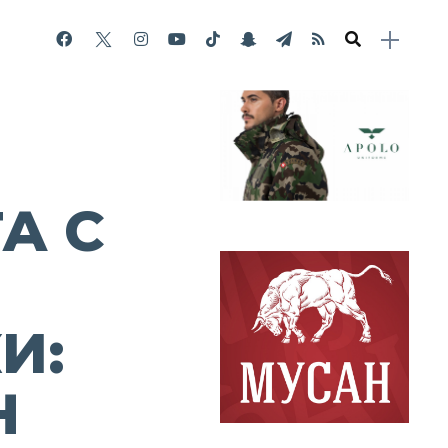
И
А С
И:
Н