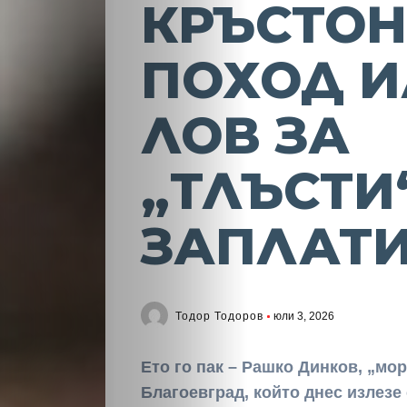
КРЪСТО
ПОХОД 
ЛОВ ЗА
„ТЛЪСТИ
ЗАПЛАТИ
Тодор Тодоров
юли 3, 2026
Ето го пак – Рашко Динков, „мо
Благоевград, който днес излезе