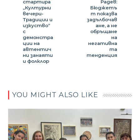
стартира
Радев:
„Културни
Бюджетъ
вечери-
т показва
Традиции и
задълбочав
изкуство“
ане, а не
с
обръщане
демонстра
на
ции на
негативна
автентич
та
ни занаяти
тенденция
и фолклор
YOU MIGHT ALSO LIKE