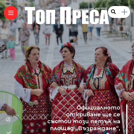
Официалното
откриване ще се
състои този петък на
площад „Възраждане“,