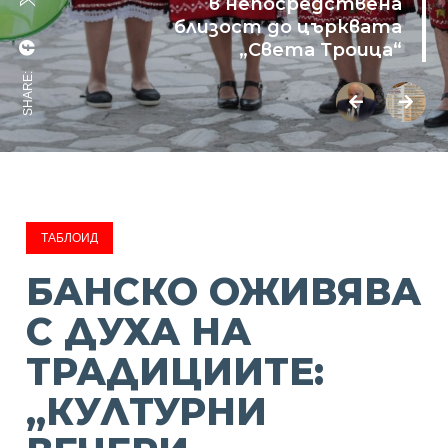
в непосредствена
близост до църквата
„Света Троица“
SHARE:
ТАБЛОИД
БАНСКО ОЖИВЯВА
С ДУХА НА
ТРАДИЦИИТЕ:
„КУЛТУРНИ