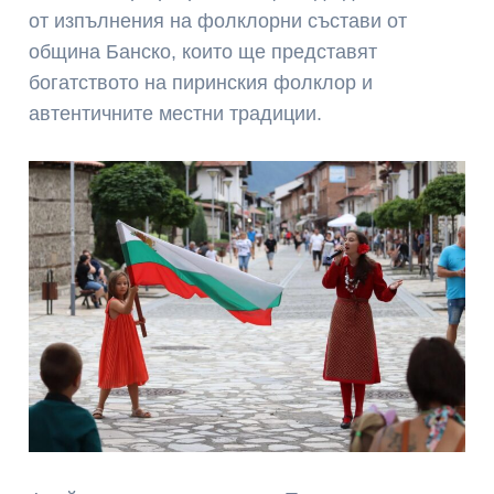
от изпълнения на фолклорни състави от
община Банско, които ще представят
богатството на пиринския фолклор и
автентичните местни традиции.