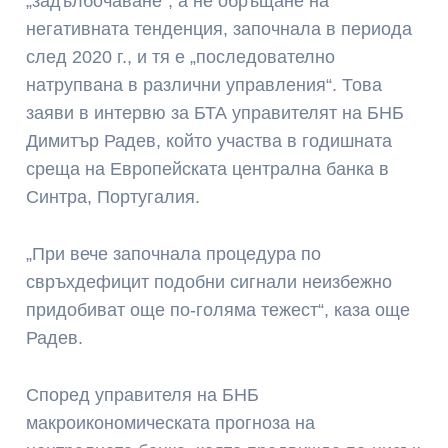
„задълбочаване“, а не обръщане на
негативната тенденция, започнала в периода
след 2020 г., и тя е „последователно
натрупвана в различни управления“. Това
заяви в интервю за БТА управителят на БНБ
Димитър Радев, който участва в годишната
среща на Европейската централна банка в
Синтра, Португалия.
„При вече започнала процедура по
свръхдефицит подобни сигнали неизбежно
придобиват още по-голяма тежест“, каза още
Радев.
Според управителя на БНБ
макроикономическата прогноза на