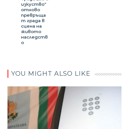
изкуство“
отново
превръща
т града в
сцена на
живото
наследств
о
YOU MIGHT ALSO LIKE