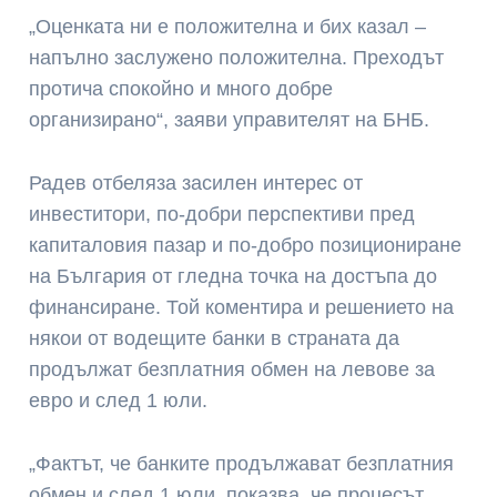
„Оценката ни е положителна и бих казал –
напълно заслужено положителна. Преходът
протича спокойно и много добре
организирано“, заяви управителят на БНБ.
Радев отбеляза засилен интерес от
инвеститори, по-добри перспективи пред
капиталовия пазар и по-добро позициониране
на България от гледна точка на достъпа до
финансиране. Той коментира и решението на
някои от водещите банки в страната да
продължат безплатния обмен на левове за
евро и след 1 юли.
„Фактът, че банките продължават безплатния
обмен и след 1 юли, показва, че процесът