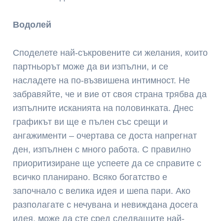
Водолей
Споделете най-съкровените си желания, които
партньорът може да ви изпълни, и се
насладете на по-възвишена интимност. Не
забравяйте, че и вие от своя страна трябва да
изпълните исканията на половинката. Днес
графикът ви ще е пълен със срещи и
ангажименти – очертава се доста напрегнат
ден, изпълнен с много работа. С правилно
приоритизиране ще успеете да се справите с
всичко планирано. Всяко богатство е
започнало с велика идея и шепа пари. Ако
разполагате с нечувана и невиждана досега
идея, може да сте сред следващите най-