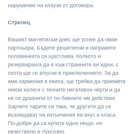
нарушение на клаузи от договора.
Стрелец
Вашият магнетизъм днес ще успее да омае
партньора. Бъдете решителни и направете
половинката си щастлива. Колкото и
резервиран/а да е към странните ви идеи, с
охота ще се впусне в приключението. За да
има хармония в екипа, ще трябва да приемете
някои колеги с техните негативни черти и да
не се дразните от по-бавните им действия.
Харчете парите си така, че другите да се
възхищават на изтънчения ви вкус и класа.
По-добре да си купите едно нещо, но
качествено и луксозно.