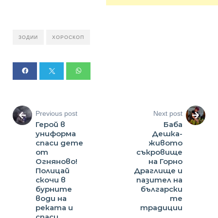
ЗОДИИ
ХОРОСКОП
Previous post
Next post
Герой в
Баба
униформа
Дешка-
спаси дете
живото
от
съкровище
Огняново!
на Горно
Полицай
Драглище и
скочи в
пазител на
бурните
български
води на
те
реката и
традиции
спаси