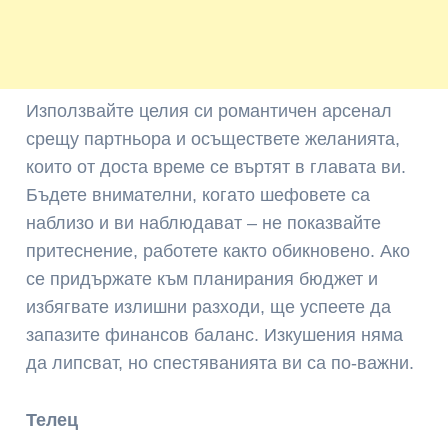
Използвайте целия си романтичен арсенал
срещу партньора и осъществете желанията,
които от доста време се въртят в главата ви.
Бъдете внимателни, когато шефовете са
наблизо и ви наблюдават – не показвайте
притеснение, работете както обикновено. Ако
се придържате към планирания бюджет и
избягвате излишни разходи, ще успеете да
запазите финансов баланс. Изкушения няма
да липсват, но спестяванията ви са по-важни.
Телец