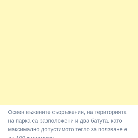
Освен въжените съоръжения, на територията
на парка са разположени и два батута, като
максимално допустимото тегло за ползване е