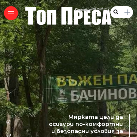
Мярката цели да
осигури по-комфортни
и безопасни условия за