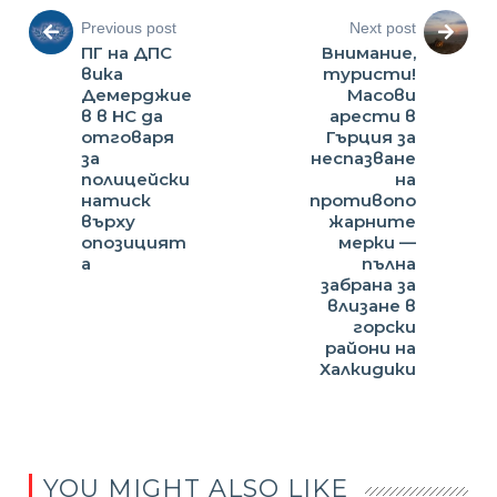
Previous post
Next post
ПГ на ДПС
Внимание,
вика
туристи!
Демерджие
Масови
в в НС да
арести в
отговаря
Гърция за
за
неспазване
полицейски
на
натиск
противопо
върху
жарните
опозицият
мерки —
а
пълна
забрана за
влизане в
горски
райони на
Халкидики
YOU MIGHT ALSO LIKE