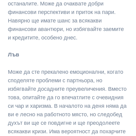
останалите. Може да очаквате добри
финансови перспективи и приток на пари.
Навярно ще имате шанс за всякакви
финансови авантюри, но избягвайте заемите
и кредитите, особено днес.
Лъв
Може да сте прекалено емоционални, когато
споделяте проблеми с партньора, но
избягвайте досадните преувеличения. Вместо
това, опитайте да го впечатлите с очевидния
си чар и харизма. В началото на деня няма да
ви е лесно на работното място, но следобед
духът ви ще се повдигне и ще преодолеете
всякакви кризи. Има вероятност да похарчите