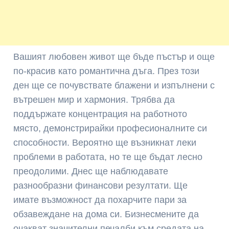
Вашият любовен живот ще бъде пъстър и още
по-красив като романтична дъга. През този
ден ще се почувствате блажени и изпълнени с
вътрешен мир и хармония. Трябва да
поддържате концентрация на работното
място, демонстрирайки професионалните си
способности. Вероятно ще възникнат леки
проблеми в работата, но те ще бъдат лесно
преодолими. Днес ще наблюдавате
разнообразни финансови резултати. Ще
имате възможност да похарчите пари за
обзавеждане на дома си. Бизнесмените да
очакват значителни печалби към средата на