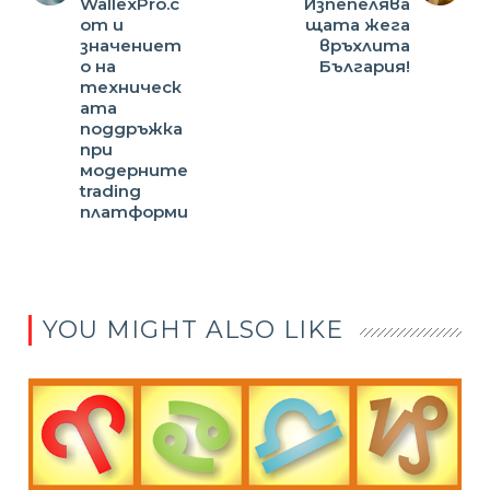
WallexPro.c
Изпепелява
om и
щата жега
значениет
връхлита
о на
България!
техническ
ата
поддръжка
при
модерните
trading
платформи
YOU MIGHT ALSO LIKE