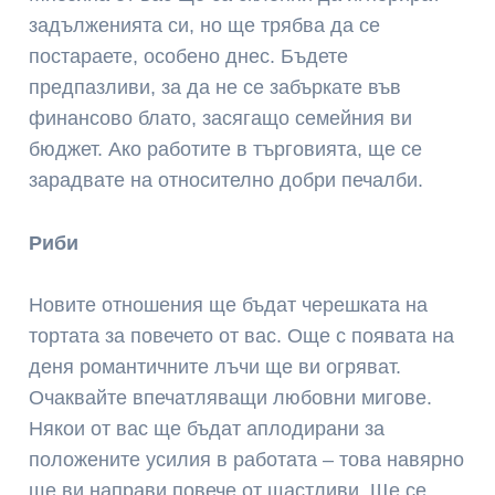
задълженията си, но ще трябва да се
постараете, особено днес. Бъдете
предпазливи, за да не се забъркате във
финансово блато, засягащо семейния ви
бюджет. Ако работите в търговията, ще се
зарадвате на относително добри печалби.
Риби
Новите отношения ще бъдат черешката на
тортата за повечето от вас. Още с появата на
деня романтичните лъчи ще ви огряват.
Очаквайте впечатляващи любовни мигове.
Някои от вас ще бъдат аплодирани за
положените усилия в работата – това навярно
ще ви направи повече от щастливи. Ще се