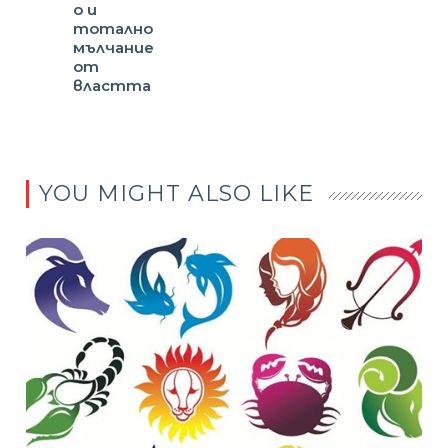
о и
тотално
мълчание
от
властта
YOU MIGHT ALSO LIKE