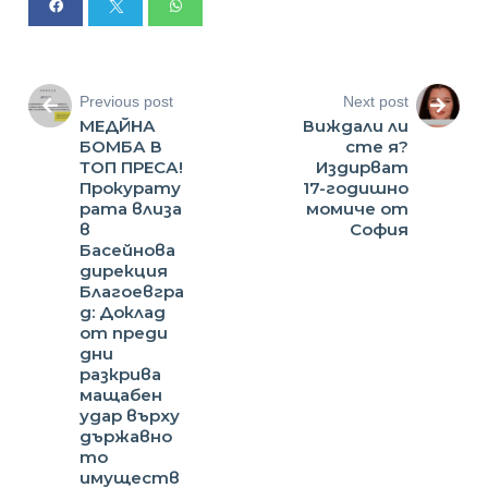
Previous post
Next post
МЕДЙНА
Виждали ли
БОМБА В
сте я?
ТОП ПРЕСА!
Издирват
Прокурату
17-годишно
рата влиза
момиче от
в
София
Басейнова
дирекция
Благоевгра
д: Доклад
от преди
дни
разкрива
мащабен
удар върху
държавно
то
имуществ