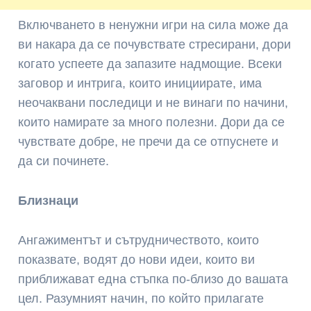
Включването в ненужни игри на сила може да
ви накара да се почувствате стресирани, дори
когато успеете да запазите надмощие. Всеки
заговор и интрига, които инициирате, има
неочаквани последици и не винаги по начини,
които намирате за много полезни. Дори да се
чувствате добре, не пречи да се отпуснете и
да си починете.
Близнаци
Ангажиментът и сътрудничеството, които
показвате, водят до нови идеи, които ви
приближават една стъпка по-близо до вашата
цел. Разумният начин, по който прилагате