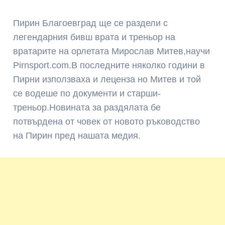
Пирин Благоевград ще се раздели с
легендарния бивш врата и треньор на
вратарите на орлетата Мирослав Митев,научи
Pirnsport.com.В последните няколко години в
Пирни използваха и леценза но Митев и той
се водеше по документи и старши-
треньор.Новината за раздялата бе
потвърдена от човек от новото ръководство
на Пирин пред нашата медия.