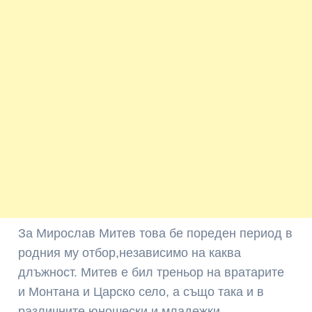
За Мирослав Митев това бе пореден период в
родния му отбор,независимо на каква
длъжност. Митев е бил треньор на вратарите
и Монтана и Царско село, а също така и в
различните юношески и младежки