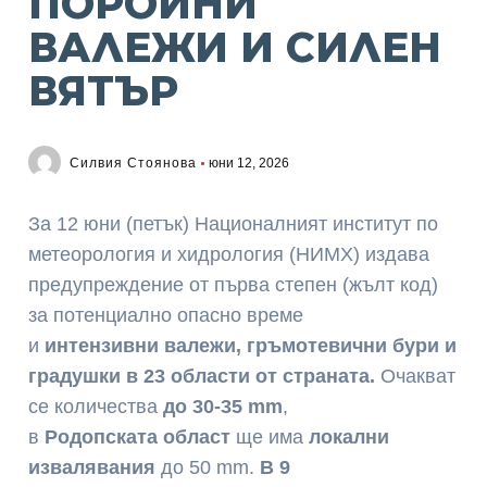
ПОРОЙНИ
ВАЛЕЖИ И СИЛЕН
ВЯТЪР
Силвия Стоянова
юни 12, 2026
За 12 юни (петък) Националният институт по
метеорология и хидрология (НИМХ) издава
предупреждение от първа степен (жълт код)
за потенциално опасно време
и
интензивни
валежи, гръмотевични бури и
градушки в 23 области от страната.
Очакват
се количества
до 30-35 mm
,
в
Родопската
област
ще има
локални
извалявания
до 50 mm.
В 9