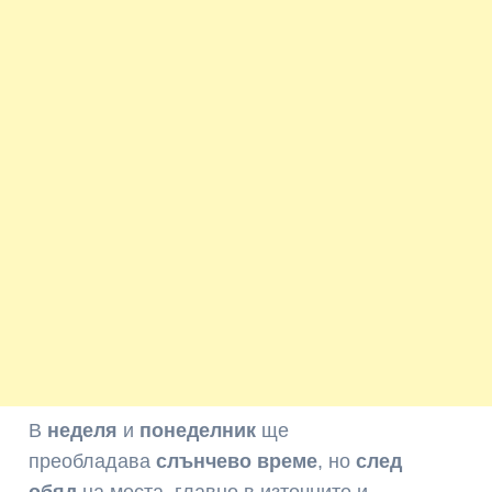
В
неделя
и
понеделник
ще
преобладава
слънчево време
, но
след