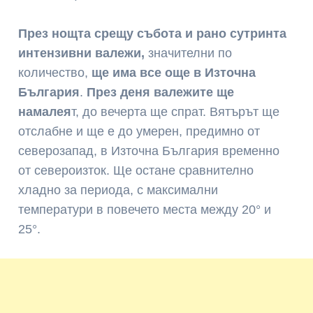
През нощта срещу събота и рано сутринта
интензивни валежи,
значителни по
количество,
ще има все още в Източна
България
.
През деня валежите ще
намалея
т, до вечерта ще спрат. Вятърът ще
отслабне и ще е до умерен, предимно от
северозапад, в Източна България временно
от североизток. Ще остане сравнително
хладно за периода, с максимални
температури в повечето места между 20° и
25°.