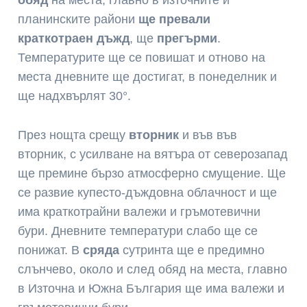
обяд
на места, главно в източните и
планинските райони
ще превали
краткотраен дъжд
, ще
прегърми
.
Температурите ще се повишат и отново на
места дневните ще достигат, в понеделник и
ще надхвърлят 30°.
През нощта срещу
вторник
и във във
вторник, с усилване на вятъра от северозапад
ще премине бързо атмосферно смущение. Ще
се развие купесто-дъждовна облачност и ще
има краткотрайни валежи и гръмотевични
бури. Дневните температури слабо ще се
понижат. В
сряда
сутринта ще е предимно
слънчево, около и след обяд на места, главно
в Източна и Южна България ще има валежи и