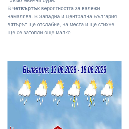
гръмотевични бури.
В
четвъртък
вероятността за валежи
намалява. В Западна и Централна България
вятърът ще отслабне, на места и ще стихне.
Ще се затопли още малко.