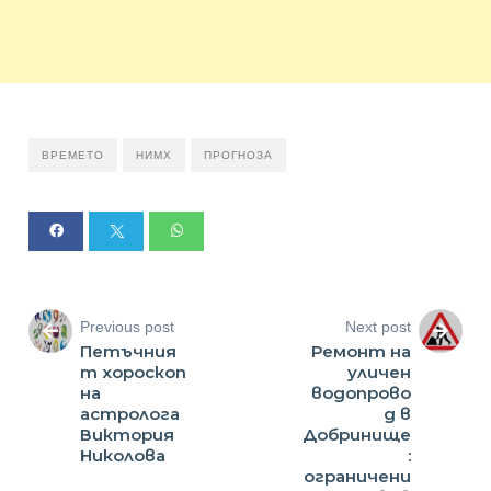
ВРЕМЕТО
НИМХ
ПРОГНОЗА
Previous post
Next post
Петъчния
Ремонт на
т хороскоп
уличен
на
водопрово
астролога
д в
Виктория
Добринище
Николова
:
ограничени