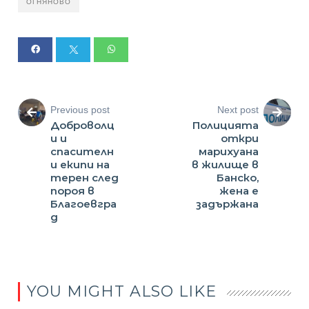
ОГНЯНОВО
Previous post
Next post
Доброволц
Полицията
и и
откри
спасителн
марихуана
и екипи на
в жилище в
терен след
Банско,
пороя в
жена е
Благоевгра
задържана
д
YOU MIGHT ALSO LIKE