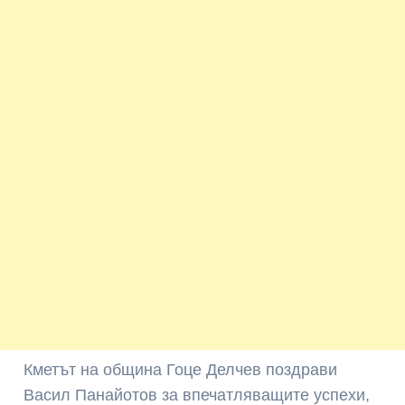
Кметът на община Гоце Делчев поздрави
Васил Панайотов за впечатляващите успехи,