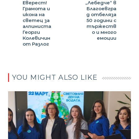
Еверест!
„Лебедче“ в
Грамота и
Благоевгра
икона на
д отбеляза
светец за
50 години с
алпиниста
тържеств
Георги
о и много
Колевичин
емоции
от Разлог
YOU MIGHT ALSO LIKE