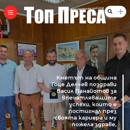
Кметът на община
Гоце Делчев поздрави
Васил Панайотов за
впечатляващите
успехи, които е
постигнал през
своята кариера и му
пожела здраве,