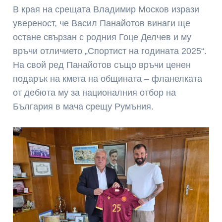
В края на срещата Владимир Москов изрази
увереност, че Васил Панайотов винаги ще
остане свързан с родния Гоце Делчев и му
връчи отличието „Спортист на годината 2025“.
На свой ред Панайотов също връчи ценен
подарък на кмета на общината – фланелката
от дебюта му за националния отбор на
България в мача срещу Румъния.