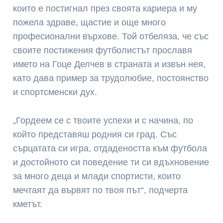
които е постигнал през своята кариера и му
пожела здраве, щастие и още много
професионални върхове. Той отбеляза, че със
своите постижения футболистът прославя
името на Гоце Делчев в страната и извън нея,
като дава пример за трудолюбие, постоянство
и спортсменски дух.
„Гордеем се с твоите успехи и с начина, по
който представяш родния си град. Със
сърцатата си игра, отдадеността към футбола
и достойното си поведение ти си вдъхновение
за много деца и млади спортисти, които
мечтаят да вървят по твоя път“, подчерта
кметът.