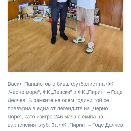
Васил Панайотов е бивш футболист на ФК
„Черно море“, ФК „Левски“ и ФК „Пирин“ – Гоце
Делчев. В рамките на осем години той се
превърна в една от легендите на „Черно
море“, като изигра 246 мача с екипа на
варненския клуб. За ФК „Пирин“ – Гоце Делчев