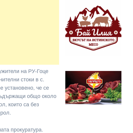
лужители на РУ-Гоце
ителни стоки в с.
е установено, че се
 съдържащи общо около
ол, които са без
ерол.
ата прокуратура.