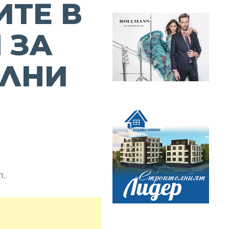
ТЕ В
 ЗА
ЕЛНИ
л.