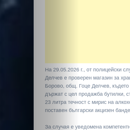
На 29.05.2026 г., от полицейски с
Делчев е проверен магазин за хран
Борово, общ. Гоце Делчев, където 
държат с цел продажба бутилки,
23 литра течност с мирис на алкох
поставен български акцизен банд
За случая е уведомена компетентн