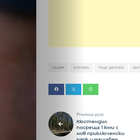
Светско
Крими
Малки
обяви
Таблоид
АКЦИЯ
БОРОВО
ГОЦЕ ДЕЛЧЕВ
МА
Новини
Search
Previous post
Кюстендил
посреща 1 юни с
нов приключенски
парк и мащабен