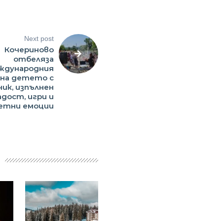
Next post
Кочериново
отбеляза
ждународния
 на детето с
ник, изпълнен
адост, игри и
етни емоции