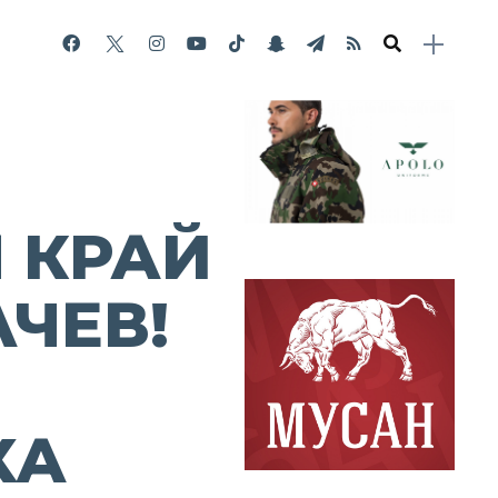
 КРАЙ
ЛЧЕВ!
ХА