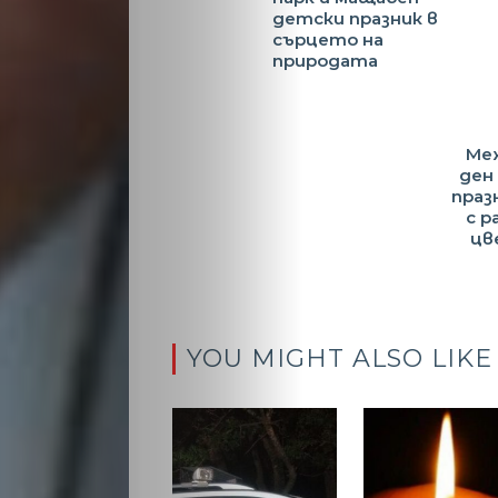
детски празник в
сърцето на
природата
Ме
ден
праз
с р
цв
YOU MIGHT ALSO LIKE