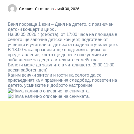
Силвия Стоянова
май 30, 2026
Баня посреща 1 юни – Деня на детето, с празничен
детски концерт и цирк .
На 30.05.2026 г. (събота), от 17:00 часа на площада в
селото ще започне детски концерт, подготвен от
ученици и учители от детската градина и училището.
В 18:00 часа празникът ще продължи с цирково
представление, което ще донесе още усмивки и
забавление за децата и техните семейства.
Билети може да закупите в читалището. (9:30-11:30 –
всеки работен ден)
Каним всички жители и гости на селото да се
присъединят към празничния следобед, посветен на
детето, усмивките и доброто настроение.