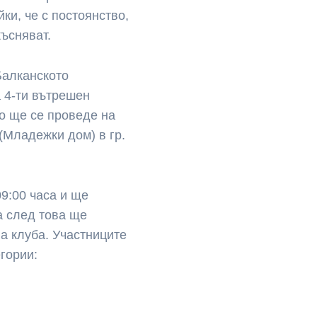
ки, че с постоянство,
късняват.
Балканското
 4-ти вътрешен
то ще се проведе на
 (Младежки дом) в гр.
09:00 часа и ще
а след това ще
а клуба. Участниците
гории: