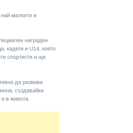
 най-малките и
специален награден
а, кадети и U14, което
те спортисти и ще
тивно да развива
гиона, създавайки
 и в живота.