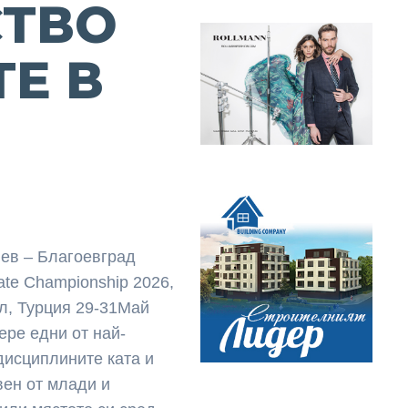
СТВО
ТЕ В
нев – Благоевград
ate Championship 2026,
ул, Турция 29-31Май
ере едни от най-
дисциплините ката и
вен от млади и