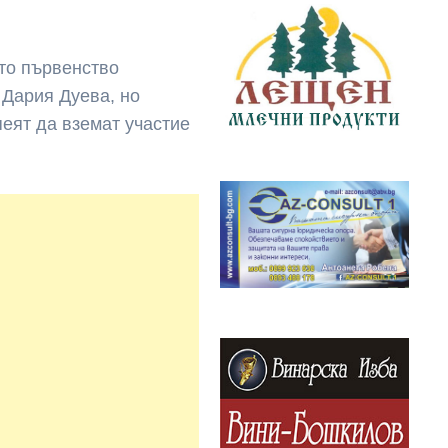
ото първенство
Дария Дуева, но
еят да вземат участие