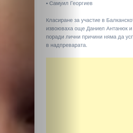
• Самуил Георгиев
Класиране за участие в Балканск
извоюваха още Даниел Антанюк и 
поради лични причини няма да усп
в надпреварата.