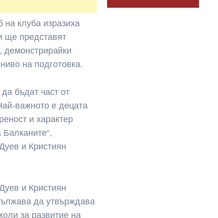
 на клуба изразиха
и ще представят
, демонстрирайки
 ниво на подготовка.
 да бъдат част от
Най-важното е децата
реност и характер
 Балканите“,
Дуев и Кристиян
Дуев и Кристиян
одължава да утвърждава
коли за развитие на