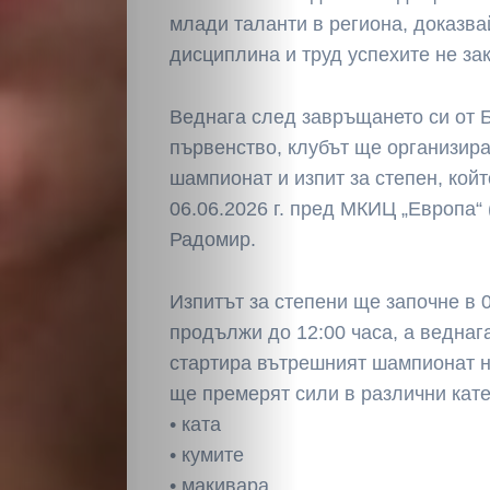
млади таланти в региона, доказвай
Светско
дисциплина и труд успехите не за
Крими
Веднага след завръщането си от 
Малки
първенство, клубът ще организира
шампионат и изпит за степен, кой
обяви
06.06.2026 г. пред МКИЦ „Европа“
Радомир.
Таблоид
Изпитът за степени ще започне в 
Новини
продължи до 12:00 часа, а веднаг
стартира вътрешният шампионат н
ще премерят сили в различни кате
Search
• ката
• кумите
• макивара