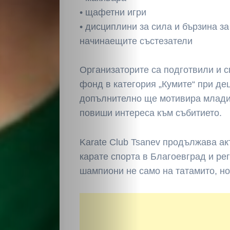
• щафетни игри
• дисциплини за сила и бързина за
начинаещите състезатели
Организаторите са подготвили и 
фонд в категория „Кумите“ при дец
допълнително ще мотивира млади
повиши интереса към събитието.
Karate Club Tsanev продължава ак
карате спорта в Благоевград и ре
шампиони не само на татамито, но