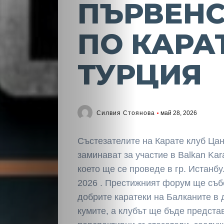
ПЪРВЕН
ПО КАРА
ТУРЦИЯ
Силвия Стоянова
май 28, 2026
Състезателите на Карате клуб Ца
заминават за участие в Balkan Kar
което ще се проведе в гр. Истанб
2026 . Престижният форум ще съб
добрите каратеки на Балканите в 
кумите, а клубът ще бъде предста