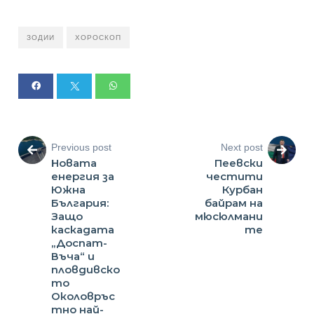
ЗОДИИ
ХОРОСКОП
Previous post
Next post
Новата
Пеевски
енергия за
честити
Южна
Курбан
България:
байрам на
Защо
мюсюлмани
каскадата
те
„Доспат-
Въча“ и
пловдивско
то
Околовръс
тно най-