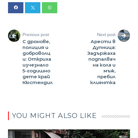
Previous post
Next post
С дронове,
Арести в
полиция и
Дупница:
доброволц
Задържаха
и: Откриха
подпалвач
изчезнало
на кола и
5-годишно
мъж,
дете край
пребил
Кюстендил
клиентка
YOU MIGHT ALSO LIKE