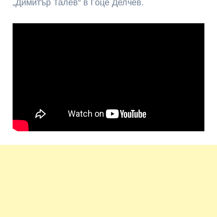
„Димитър Талев“ в Гоце Делчев.