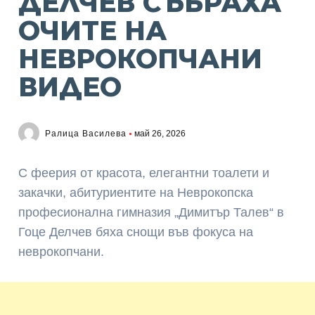
ДЕЛЧЕВ СЪБРАХА
ОЧИТЕ НА
НЕВРОКОПЧАНИ
ВИДЕО
Ралица Василева
май 26, 2026
С феерия от красота, елегантни тоалети и
закачки, абитуриентите на Неврокопска
професионална гимназия „Димитър Талев“ в
Гоце Делчев бяха снощи във фокуса на
неврокопчани.