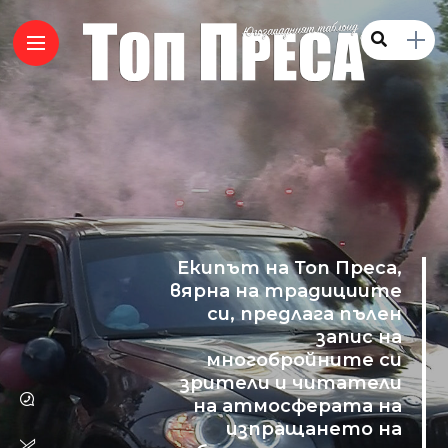
Екипът на Топ Преса,
вярна на традициите
си, предлага пълен
запис на
многобройните си
зрители и читатели
на атмосферата на
изпращането на