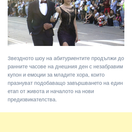
Звездното шоу на абитуриентите продължи до
ранните часове на днешния ден с незабравим
купон и емоции за младите хора, които
празнуват подобаващо завършването на един
етап от живота и началото на нови
предизвикателства.