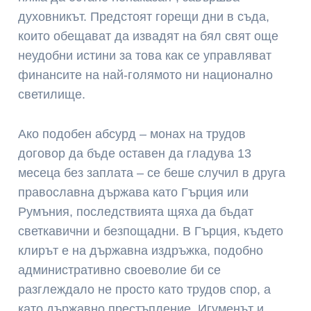
духовникът. Предстоят горещи дни в съда,
които обещават да извадят на бял свят още
неудобни истини за това как се управляват
финансите на най-голямото ни национално
светилище.
Ако подобен абсурд – монах на трудов
договор да бъде оставен да гладува 13
месеца без заплата – се беше случил в друга
православна държава като Гърция или
Румъния, последствията щяха да бъдат
светкавични и безпощадни. В Гърция, където
клирът е на държавна издръжка, подобно
административно своеволие би се
разглеждало не просто като трудов спор, а
като държавно престъпление. Игуменът и