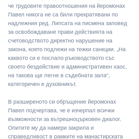
че трудовите правоотношения на йеромонах
Павел никога не са били прекратявани по
надлежния ред. Липсата на писмена заповед
за освобождаване прави действията на
счетоводството директно нарушение на
закона, което подлежи на тежки санкции. „На
каквото си е послало ръководството със
своето бездействие и административен хаос,
на такова ще легне в съдебната зала“,
категоричен е духовникът.
В разширеното си обръщение йеромонах
Павел подчертава, че е изчерпал всички
възможности за вътрешноцърковен диалог.
Опитите му да намери закрила и
справедливост в рамките на манастирската