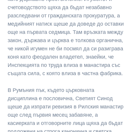
счетоводството щяха да бъдат незабавно
разследвани от гражданската прокуратура, а
медийният натиск щеше да доведе до оставки
още на първата седмица. Там връзката между
закон, държава и църква е толкова органична,
че никой игумен не би посмял да си разиграва
коня като феодален владетел, знаейки, че
Инспекцията по труда влиза в манастира със
същата сила, с която влиза в частна фабрика.
В Румъния пък, където църковната
дисциплина е пословична, Светият Синод
щеше да изпрати ревизия в Рилския манастир
още след първия месец забавяне, а
касиерката и отговорните лица щяха да бъдат
подложени на строга канонична и светска