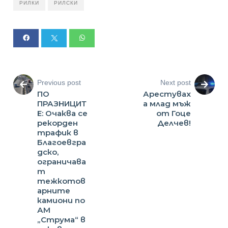
РИЛКИ
РИЛСКИ
Previous post
Next post
ПО
Арестувах
ПРАЗНИЦИТ
а млад мъж
Е: Очаква се
от Гоце
рекорден
Делчев!
трафик в
Благоевгра
дско,
ограничава
т
тежкотов
арните
камиони по
АМ
„Струма“ в