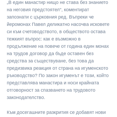
„В един манастир нищо не става без знанието
на неговия предстоятел“, коментират
запознати с църковния ред. Въпреки че
йеромонах Павел деликатно насочва исковете
си към счетоводството, в обществото остава
тежкият въпрос: как е възможно в
продължение на повече от година един монах
на трудов договор да бъде оставен без
средства за съществуване, без това да
предизвика реакция от страна на игуменското
ръководство? По закон игуменът е този, който
представлява манастира и носи крайната
отговорност за спазването на трудовото
законодателство.
Към досегашните разкрития се добавят нови