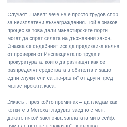
Случаят „Павел“ вече не е просто трудов спор
за неизплатени възнаграждения. Той е знаков
процес за това дали манастирските порти
могат да спрат силата на държавния закон.
Очаква се съдебният иск да предизвика вълна
от проверки от Инспекцията по труда и
прокуратурата, които да разнищят как се
разпределят средствата в обителта и защо
едни служители са „по-равни“ от други пред
манастирската каса.
„Ужасът, през който преминах – да гледам как
котките в Метоха гладуват заедно с мен,
докато някой заключва заплатата ми в сейф,
няма да остане ненаказан“, завършва