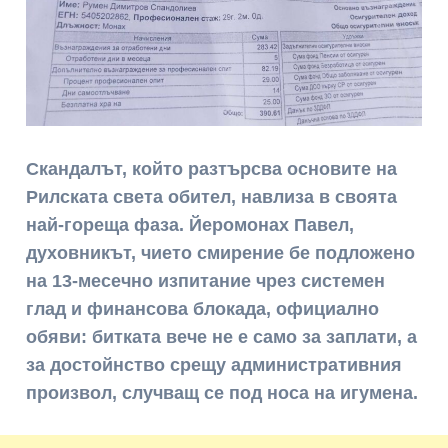
Скандалът, който разтърсва основите на
Рилската света обител, навлиза в своята
най-гореща фаза. Йеромонах Павел,
духовникът, чието смирение бе подложено
на 13-месечно изпитание чрез системен
глад и финансова блокада, официално
обяви: битката вече не е само за заплати, а
за достойнство срещу административния
произвол, случващ се под носа на игумена.