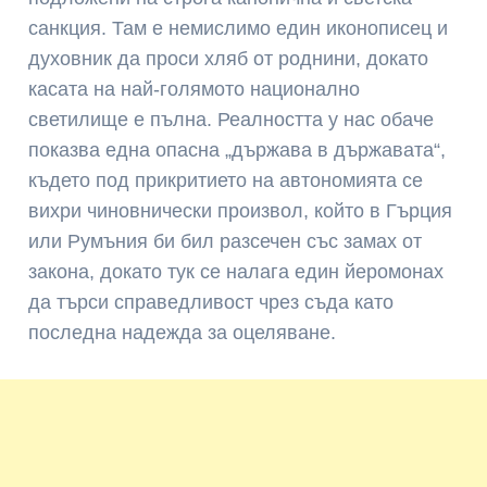
санкция. Там е немислимо един иконописец и
духовник да проси хляб от роднини, докато
касата на най-голямото национално
светилище е пълна. Реалността у нас обаче
показва една опасна „държава в държавата“,
където под прикритието на автономията се
вихри чиновнически произвол, който в Гърция
или Румъния би бил разсечен със замах от
закона, докато тук се налага един йеромонах
да търси справедливост чрез съда като
последна надежда за оцеляване.