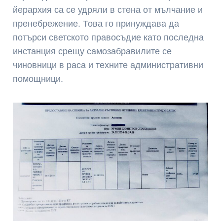
йерархия са се удряли в стена от мълчание и
пренебрежение. Това го принуждава да
потърси светското правосъдие като последна
инстанция срещу самозабравилите се
чиновници в раса и техните административни
помощници.