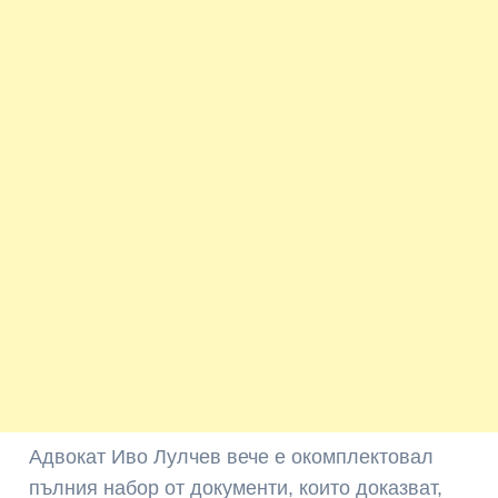
Адвокат Иво Лулчев вече е окомплектовал
пълния набор от документи, които доказват,