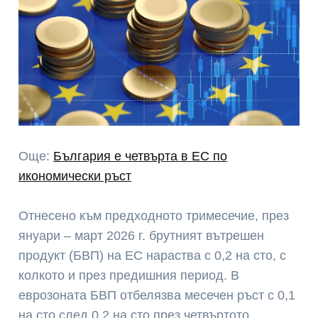
Още:
България е четвърта в ЕС по
икономически ръст
Отнесено към предходното тримесечие, през
януари – март 2026 г. брутният вътрешен
продукт (БВП) на ЕС нараства с 0,2 на сто, с
колкото и през предишния период. В
еврозоната БВП отбелязва месечен ръст с 0,1
на сто след 0,2 на сто през четвъртото