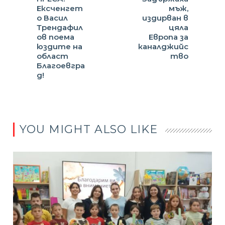
Ексченгет
мъж,
о Васил
издирван в
Трендафил
цяла
ов поема
Европа за
юздите на
каналджийс
област
тво
Благоевгра
д!
YOU MIGHT ALSO LIKE