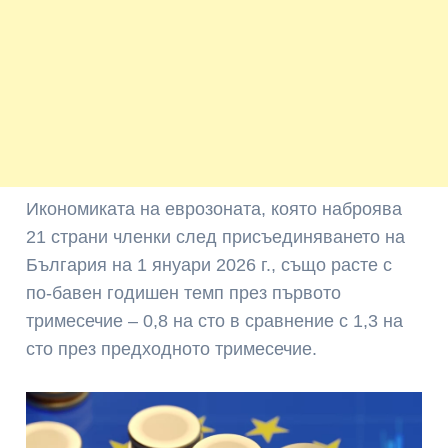
Икономиката на еврозоната, която наброява
21 страни членки след присъединяването на
България на 1 януари 2026 г., също расте с
по-бавен годишен темп през първото
тримесечие – 0,8 на сто в сравнение с 1,3 на
сто през предходното тримесечие.