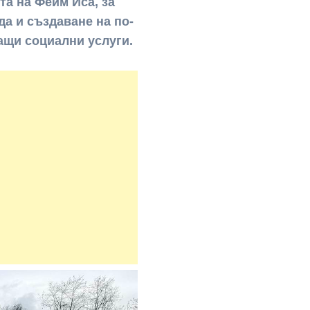
та на Феим Иса, за
а и създаване на по-
ащи социални услуги.