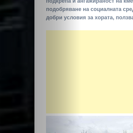
подкрепа и ангажираност на кме
подобряване на социалната сред
добри условия за хората, ползв