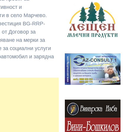
ивност и
ги в село Марчево.
нвестиция BG-RRP-
6 от Договор за
яване на мерки за
 за социални услуги
роавтомобил и зарядна