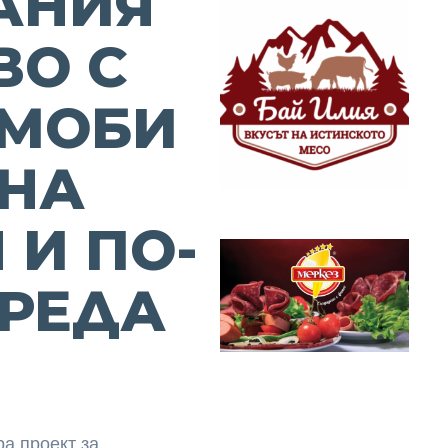
АНИЯ
ВО С
ОМОБИ
ДНА
 И ПО-
РЕДА
а проект за