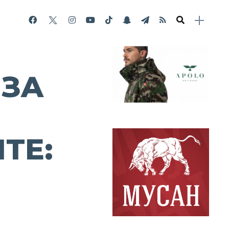
 ЗА
ТЕ: