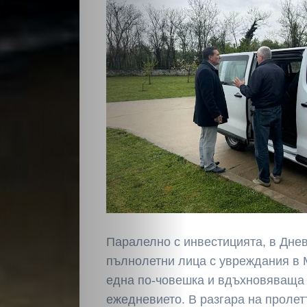
Паралелно с инвестицията, в Дне
пълнолетни лица с увреждания в 
една по-човешка и вдъхновяваща 
ежедневието. В разгара на пролет