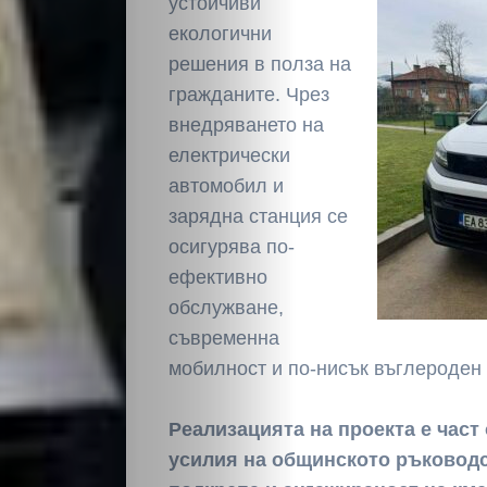
устойчиви
Светско
екологични
решения в полза на
Крими
гражданите. Чрез
внедряването на
Малки
електрически
автомобил и
обяви
зарядна станция се
осигурява по-
Таблоид
ефективно
обслужване,
Новини
съвременна
мобилност и по-нисък въглероден 
Search
Реализацията на проекта е част
усилия на общинското ръководс