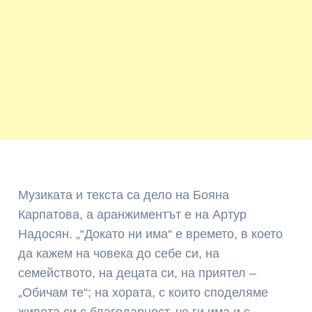
Музиката и текста са дело на Бояна
Карпатова, а аранжиментът е на Артур
Надосян. „“Докато ни има“ е времето, в което
да кажем на човека до себе си, на
семейството, на децата си, на приятел –
„Обичам те“; на хората, с които споделяме
живота си с благодарност, че ги има и с