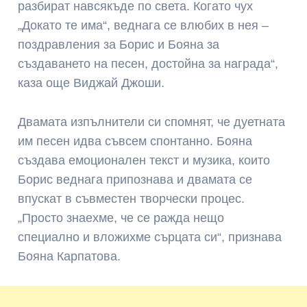
разбират навсякъде по света. Когато чух
„Докато те има“, веднага се влюбих в нея –
поздравления за Борис и Бояна за
създаването на песен, достойна за награда“,
каза още Виджай Джоши.
Двамата изпълнители си спомнят, че дуетната
им песен идва съвсем спонтанно. Бояна
създава емоционален текст и музика, които
Борис веднага припознава и двамата се
впускат в съвместен творчески процес.
„Просто знаехме, че се ражда нещо
специално и вложихме сърцата си“, признава
Бояна Карпатова.