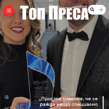
„Просто знаехме, че се
ражда нещо специално