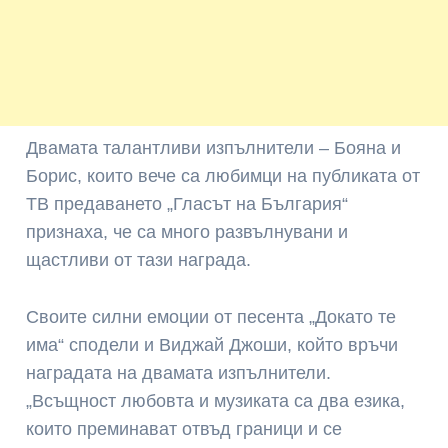
Двамата талантливи изпълнители – Бояна и
Борис, които вече са любимци на публиката от
ТВ предаването „Гласът на България“
признаха, че са много развълнувани и
щастливи от тази награда.
Своите силни емоции от песента „Докато те
има“ сподели и Виджай Джоши, който връчи
наградата на двамата изпълнители.
„Всъщност любовта и музиката са два езика,
които преминават отвъд граници и се