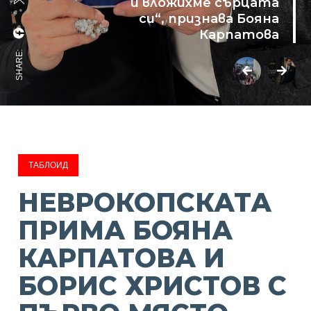
и вложихме сърцата
си“, признава Бояна
Карпатова
SHARE:
ТАБЛОИД
НЕВРОКОПСКАТА
ПРИМА БОЯНА
КАРПАТОВА И
БОРИС ХРИСТОВ С