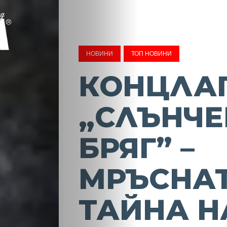
НОВИНИ
ТОП НОВИНИ
КОНЦЛА
„СЛЪНЧЕ
БРЯГ” –
МРЪСНА
ТАЙНА Н