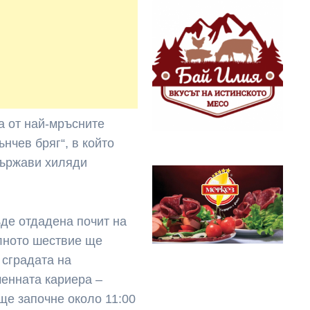
а от най-мръсните
нчев бряг“, в който
държави хиляди
де отдадена почит на
лното шествие ще
 сградата на
енната кариера –
ще започне около 11:00