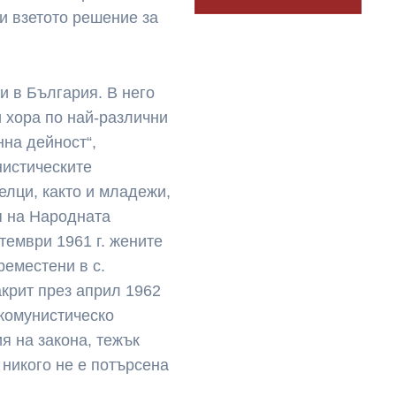
и взетото решение за
и в България. В него
 хора по най-различни
на дейност“,
нистическите
елци, както и младежи,
я на Народната
тември 1961 г. жените
реместени в с.
акрит през април 1962
 комунистическо
я на закона, тежък
 никого не е потърсена