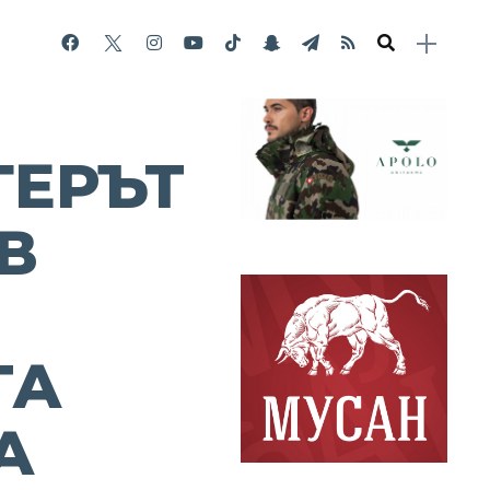
ГЕРЪТ
В
ТА
А