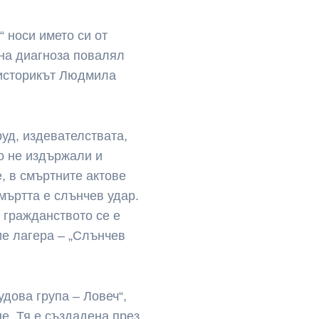
“ носи името си от
ена диагноза повалял
 историкът Людмила
уд, издевателствата,
о не издържали и
е, в смъртните актове
смъртта е слънчев удар.
 гражданството се е
е лагера – „Слънчев
дова група – Ловеч“,
е. Тя е създадена през