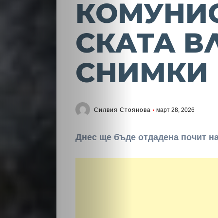
КОМУНИ
СКАТА В
СНИМКИ
Силвия Стоянова
март 28, 2026
Днес ще бъде отдадена почит на