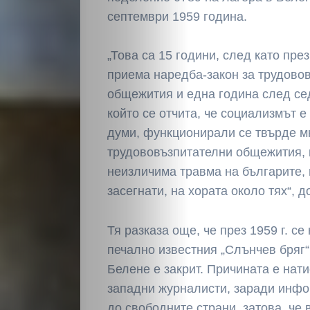
септември 1959 година.
„Това са 15 години, след като през
приема наредба-закон за трудово
общежития и една година след се
който се отчита, че социализмът е
думи, функционирали се твърде м
трудововъзпитателни общежития, 
неизличима травма на българите, н
засегнати, на хората около тях“, 
Тя разказа още, че през 1959 г. се
печално известния „Слънчев бряг“,
Белене е закрит. Причината е нати
западни журналисти, заради инфо
до свободните страни, затова, че 