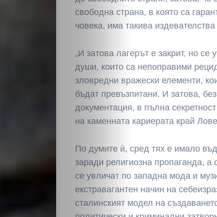
свободна страна, в която са гара
човека, има такива издевателства
„И затова лагерът е закрит, но се 
души, които са непоправими рецид
зловредни вражески елементи, кои
бъдат превъзпитани. И затова, без
документация, в пълна секретност
на каменната кариерата край Ловеч
По думите ѝ, сред тях е имало въ
заради религиозна пропаганда, а 
се увличат по западна мода и муз
екстравагантен начин на себеизра
сталинският модел на създаването
политически и криминални затвор