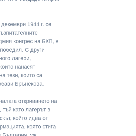
 декември 1944 г. се
възпитателните
дмия конгрес на БКП, в
 победил. С други
ного лагери,
които нанасят
а тези, които са
добави Брънекова.
 налага откриването на
 тъй като лагерът в
скът, който идва от
рмацията, която стига
в България, уж