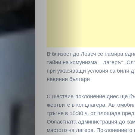
В близост до Ловеч се намира едн
тайни на комунизма – лагерът „Слъ
при ужасяващи условия са били 
невинни българи
С шествие-поклонение днес ще бъ
жертвите в концлагера. Автомоби
тръгне в 10:30 ч. от площада пред
Областната администрация до кам
мястото на лагера. Поклонението 