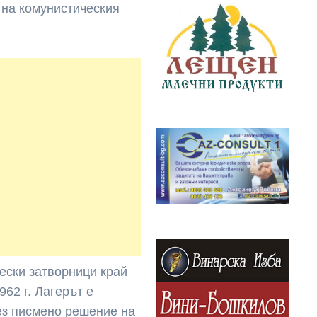
е на комунистическия
чески затворници край
62 г. Лагерът е
ез писмено решение на