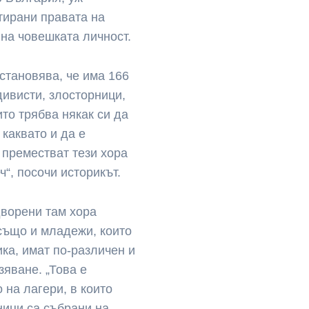
нтирани правата на
 на човешката личност.
установява, че има 166
ивисти, злосторници,
то трябва някак си да
 каквато и да е
 преместват тези хора
“, посочи историкът.
дворени там хора
също и младежи, които
ика, имат по-различен и
зяване. „Това е
 на лагери, в които
ници са събрани на