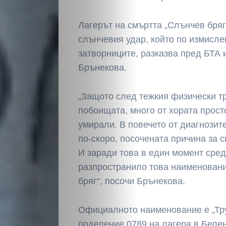
Светско
Лагерът на смъртта „Слънчев бряг
Крими
слънчевия удар, който по измисл
затворниците, разказва пред БТА
Малки
Брънекова.
обяви
„Защото след тежкия физически тр
побоищата, много от хората прост
Таблоид
умирали. В повечето от диагнозит
по-скоро, посочената причина за 
Новини
И заради това в един момент сред
разпространило това наименовани
бряг“, посочи Брънекова.
Search
Официалното наименование е „Тру
поделение 0789 на лагера в Белен