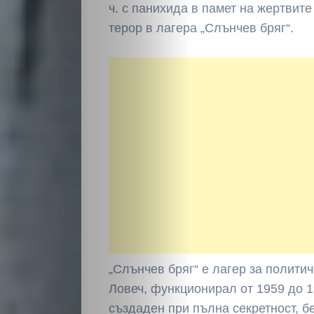
ч. с панихида в памет на жертвит
терор в лагера „Слънчев бряг“.
„Слънчев бряг“ е лагер за полити
Ловеч, функционирал от 1959 до 19
създаден при пълна секретност, б