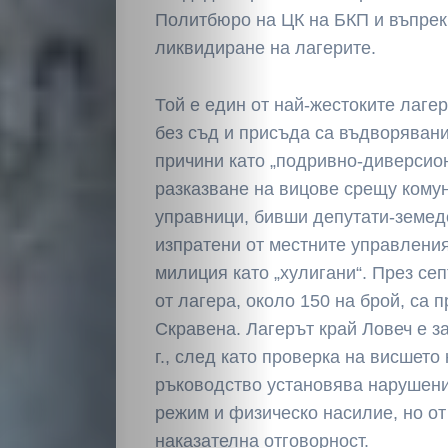
Политбюро на ЦК на БКП и въпрек
ликвидиране на лагерите.
Той е един от най-жестоките лагер
без съд и присъда са въдворявани
НАЧАЛО
причини като „подривно-диверсион
разказване на вицове срещу кому
Политика
управници, бивши депутати-земед
изпратени от местните управлени
Разследване
милиция като „хулигани“. През сеп
от лагера, около 150 на брой, са п
Спорт
Скравена. Лагерът край Ловеч е з
г., след като проверка на висшето
Скандали
ръководство установява нарушени
режим и физическо насилие, но от
Култура
наказателна отговорност.