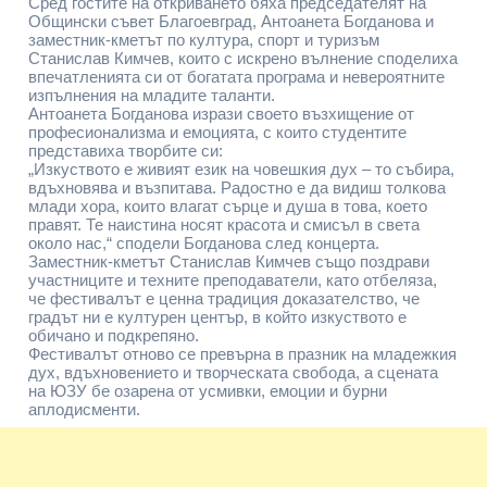
Сред гостите на откриването бяха председателят на
Общински съвет Благоевград, Антоанета Богданова и
заместник-кметът по култура, спорт и туризъм
Станислав Кимчев, които с искрено вълнение споделиха
впечатленията си от богатата програма и невероятните
изпълнения на младите таланти.
Антоанета Богданова изрази своето възхищение от
професионализма и емоцията, с които студентите
представиха творбите си:
„Изкуството е живият език на човешкия дух – то събира,
вдъхновява и възпитава. Радостно е да видиш толкова
млади хора, които влагат сърце и душа в това, което
правят. Те наистина носят красота и смисъл в света
около нас,“ сподели Богданова след концерта.
Заместник-кметът Станислав Кимчев също поздрави
участниците и техните преподаватели, като отбеляза,
че фестивалът е ценна традиция доказателство, че
градът ни е културен център, в който изкуството е
обичано и подкрепяно.
Фестивалът отново се превърна в празник на младежкия
дух, вдъхновението и творческата свобода, а сцената
на ЮЗУ бе озарена от усмивки, емоции и бурни
аплодисменти.