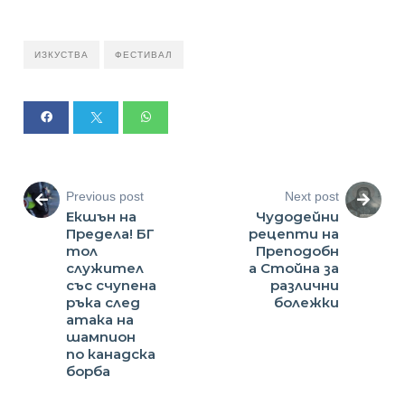
ИЗКУСТВА
ФЕСТИВАЛ
Previous post
Next post
Екшън на
Чудодейни
Предела! БГ
рецепти на
тол
Преподобн
служител
а Стойна за
със счупена
различни
ръка след
болежки
атака на
шампион
по канадска
борба