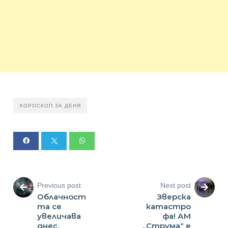
ХОРОСКОП ЗА ДЕНЯ
Previous post
Next post
Облачност
Зверска
та се
катастро
увеличава
фа! АМ
днес,
„Струма“ е