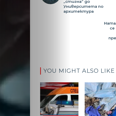
обяви
„стигна“ до
Университета по
архитектура
Таблоид
Ната
Новини
се
пр
Search
YOU MIGHT ALSO LIKE