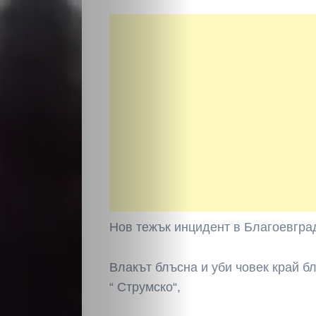
Нов тежък инцидент в Благоевград
Влакът блъсна и уби човек край б
“ Струмско“,