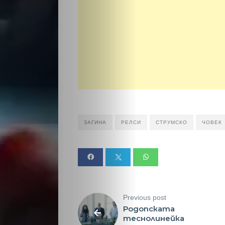
Политика
Разследване
Спорт
Скандали
Култура
ЗАГИНА
РЕЛСИ
СТРУМСКО
ЧОВЕК
Светско
Крими
Малки
Previous post
Родопската
теснолинейка