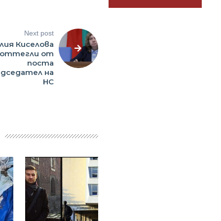
Next post
лия Киселова
 оттегли от
поста
едседател на
НС