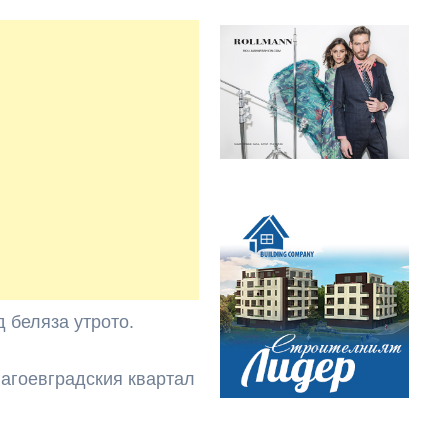
 беляза утрото.
лагоевградския квартал