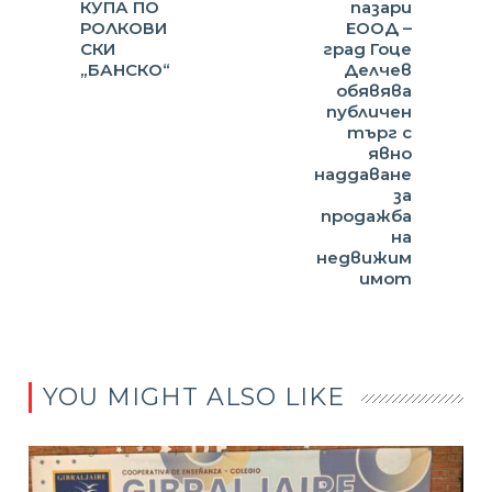
КУПА ПО
пазари
РОЛКОВИ
ЕООД –
СКИ
град Гоце
„БАНСКО“
Делчев
обявява
публичен
търг с
явно
наддаване
за
продажба
на
недвижим
имот
YOU MIGHT ALSO LIKE