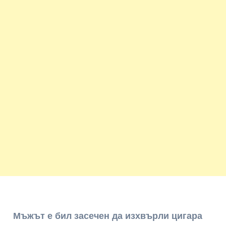
Мъжът
е
бил
засечен
да
изхвърли
цигара