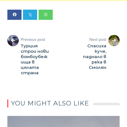
Previous post
Next post
Турция
Спасиха
строи нови
куче,
бомбоубеж
паднало в
ища в
река в
цялата
Смолян
страна
YOU MIGHT ALSO LIKE