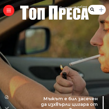
Мъжът е бил засечен
да изхвърли цигара от