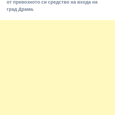
от
превозното
си
средство
на
входа
на
град
Драма
.