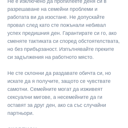
Не е изключено да пропилеете деня си в
разрешаване на семейни проблеми и
работата ви да изостане. Не допускайте
провал след като сте пожънали небивал
успех предишния ден. Гарантирате си го, ако
сменяте тактиката си според обстоятелствата,
но без прибързаност. Изпълнявайте преките
си задължения на работното място.
Не сте склонни да раздавате обичта си, но
искате да я получите, защото се чувствате
самотни. Семейните могат да изживеят
сексуални мигове, а несемейните да ги
оставят за друг ден, ако са със случайни
партньори.