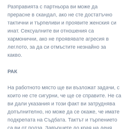
Разправията с партньора ви може да
прерасне в скандал, ако не сте достатъчно
тактични и търпеливи и проявите женския си
инат. Сексуалните ви отношения са
хармонични, ако не проявявате агресия в
леглото, за да си отмъстите незнайно за
какво.
РАК
На работното място ще ви възложат задачи, с
които не сте сигурни, че ще се справите. Не са
ви дали указания и този факт ви затруднява
допълнително, но може да се окаже, че имате
подкрепата на Съдбата. Тактът и търпението
са ви от полза. Завършете до края на деня