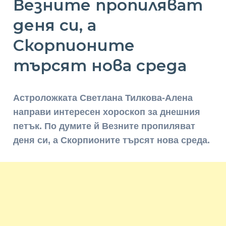
Везните пропиляват
деня си, а
Скорпионите
търсят нова среда
Астроложката Светлана Тилкова-Алена
направи интересен хороскоп за днешния
петък. По думите й Везните пропиляват
деня си, а Скорпионите търсят нова среда.