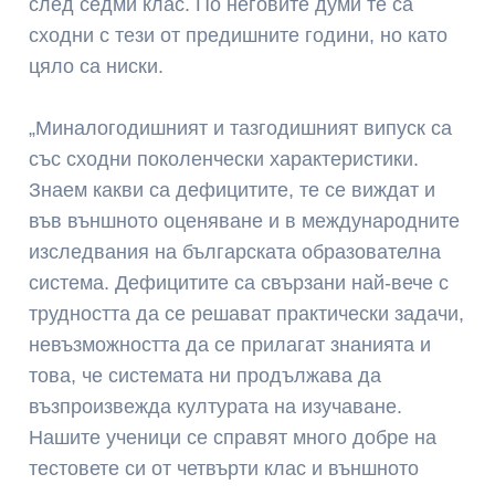
след седми клас. По неговите думи те са
сходни с тези от предишните години, но като
цяло са ниски.
„Миналогодишният и тазгодишният випуск са
със сходни поколенчески характеристики.
Знаем какви са дефицитите, те се виждат и
във външното оценяване и в международните
изследвания на българската образователна
система. Дефицитите са свързани най-вече с
трудността да се решават практически задачи,
невъзможността да се прилагат знанията и
това, че системата ни продължава да
възпроизвежда културата на изучаване.
Нашите ученици се справят много добре на
тестовете си от четвърти клас и външното