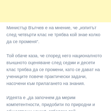
Министър Вълчев е на мнение, че „изпитът
след четвърти клас не трябва кой знае колко
да се променя“.
Той обаче каза, че според него националното
външното оценяване след седми и десети
клас трябва да се промени, като се дават на
учениците повече практически задачи,
насочени към прилагането на знания.
Идеята е „да започнем да мерим
компетентности, придобити по природни и