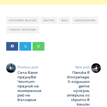
КРАСИМИР ВЪЛЧЕВ
МАТУРИ
МОН
ОБРАЗОВАНИЕ
УЧЕБНА ПРОГРАМА
Previous post
Next post
Село Баня
Паника в
празнува!
Югозапада:
Честит
3-годишно
празник на
дете
минералния
изчезна,
рай на
откриха го
България
скрито в
кашон