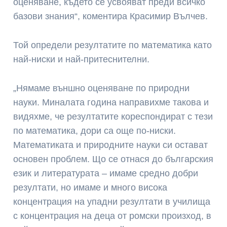
оценяване, където се усвояват преди всичко
базови знания“, коментира Красимир Вълчев.
Той определи резултатите по математика като
най-ниски и най-притеснителни.
„Нямаме външно оценяване по природни
науки. Миналата година направихме такова и
видяхме, че резултатите кореспондират с тези
по математика, дори са още по-ниски.
Математиката и природните науки си остават
основен проблем. Що се отнася до българския
език и литературата – имаме средно добри
резултати, но имаме и много висока
концентрация на упадни резултати в училища
с концентрация на деца от ромски произход, в