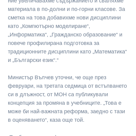
ние увеличавахме съдържанието и сваляхме
материала в по-долни и по-горни класове. За
сметка на това добавихме нови дисциплини
като „Компютърно моделиране“,
„Информатика“, „Гражданско образование“ и
повече профилирана подготовка за
традиционните дисциплини като „Математика“
и „Български език“.“
Министър Вълчев уточни, че още през
февруари, на третата седмица от встъпването
си в длъжност, от МОН са публикували
концепция за промяна в учебниците. „Това е
може би най-важната реформа, заедно с тази
в оценяването“, каза още той.