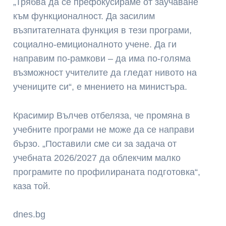
„Трябва да се префокусираме от заучаване
към функционалност. Да засилим
възпитателната функция в тези програми,
социално-емиционалното учене. Да ги
направим по-рамкови – да има по-голяма
възможност учителите да гледат нивото на
учениците си“, е мнението на министъра.
Красимир Вълчев отбеляза, че промяна в
учебните програми не може да се направи
бързо. „Поставили сме си за задача от
учебната 2026/2027 да облекчим малко
програмите по профилираната подготовка“,
каза той.
dnes.bg