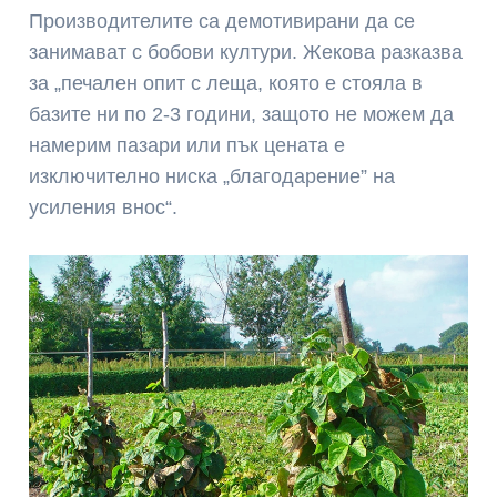
Производителите са демотивирани да се
занимават с бобови култури. Жекова разказва
за „печален опит с леща, която е стояла в
базите ни по 2-3 години, защото не можем да
намерим пазари или пък цената е
изключително ниска „благодарение” на
усиления внос“.