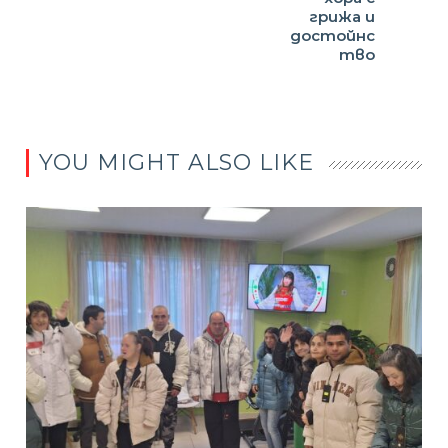
грижа и
достойнс
тво
YOU MIGHT ALSO LIKE