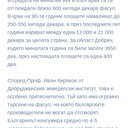
В средата на миналия век в България са се
отглеждали близо 600 хиляди декара фасул.
В края на 90-те години площите намаляват до
250-350 хиляди декара, а през последните пет
години варират между едва 13 000 и 21 000
декара за цялата страна. За област Добрич,
където миналата година са били засети 3650
дка, през настоящата площите са едва 400
дка.
Според Проф. Иван Киряков от
Добруджанския земеделски институт, това е
особено притеснително, тъй като има огромно
търсене на фасул, на което българските
производители не могат да отговорят.
Българинът консумира средно по 4-5