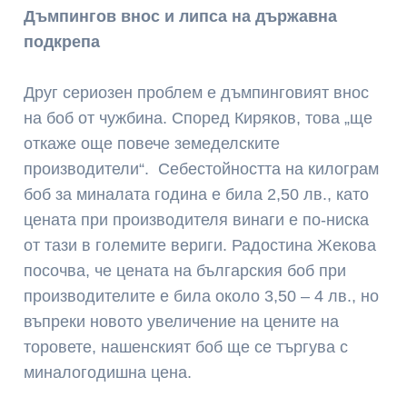
Дъмпингов внос и липса на държавна
подкрепа
Друг сериозен проблем е дъмпинговият внос
на боб от чужбина. Според Киряков, това „ще
откаже още повече земеделските
производители“. Себестойността на килограм
боб за миналата година е била 2,50 лв., като
цената при производителя винаги е по-ниска
от тази в големите вериги. Радостина Жекова
посочва, че цената на българския боб при
производителите е била около 3,50 – 4 лв., но
въпреки новото увеличение на цените на
торовете, нашенският боб ще се търгува с
миналогодишна цена.