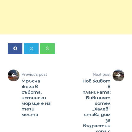
Previous post
Next post
Мръсна
Нов живот
жега в
в
събота,
планината:
истински
Бившият
мор ще е на
хотел
тези
„Халев“
места
става дом
за
възрастни
хора с