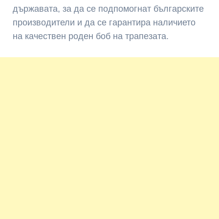
държавата, за да се подпомогнат българските
производители и да се гарантира наличието
на качествен роден боб на трапезата.