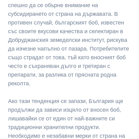
спешно да се обърне внимание на
субсидирането от страна на държавата. В
противен случай, българският боб, известен
със своите вкусови качества и селектиран в
Добруджанския земеделски институт, рискува
да изчезне напълно от пазара. Потребителите
също страдат от това, тъй като вносният боб
често е съхраняван дълго и третиран с
препарати, за разлика от прясната родна
реколта.
Ако тази тенденция се запази, България ще
продължи да зависи изцяло от вносен боб,
лишавайки се от един от най-важните си
традиционни хранителни продукти.
Необходимо е незабавни мерки от страна на