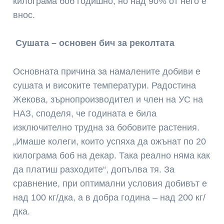
килограма боб годишно, но над 90% от него е
внос.
Сушата – основен бич за реколтата
Основната причина за намалените добиви е
сушата и високите температури. Радостина
Жекова, зърнопроизводител и член на УС на
НАЗ, споделя, че годината е била
изключително трудна за бобовите растения.
„Имаше колеги, които успяха да ожънат по 20
килограма боб на декар. Така реално няма как
да платиш разходите“, допълва тя. За
сравнение, при оптимални условия добивът е
над 100 кг/дка, а в добра година – над 200 кг/
дка.