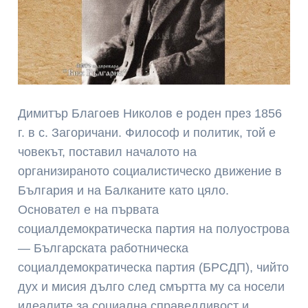
Димитър Благоев Николов е роден през 1856
г. в с. Загоричани. Философ и политик, той е
човекът, поставил началото на
организираното социалистическо движение в
България и на Балканите като цяло.
Основател е на първата
социалдемократическа партия на полуострова
— Българската работническа
социалдемократическа партия (БРСДП), чийто
дух и мисия дълго след смъртта му са носели
идеалите за социална справедливост и