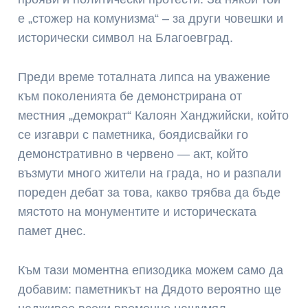
е „стожер на комунизма“ – за други човешки и
исторически символ на Благоевград.
Преди време тоталната липса на уважение
към поколенията бе демонстрирана от
местния „демократ“ Калоян Ханджийски, който
се изгаври с паметника, боядисвайки го
демонстративно в червено — акт, който
възмути много жители на града, но и разпали
пореден дебат за това, какво трябва да бъде
мястото на монументите и историческата
памет днес.
Към тази моментна епизодика можем само да
добавим: паметникът на Дядото вероятно ще