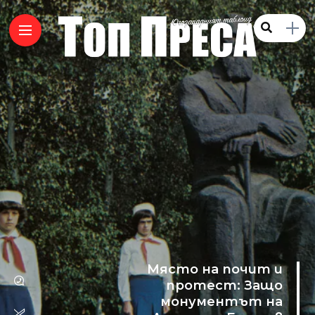
Място на почит и
протест: Защо
монументът на