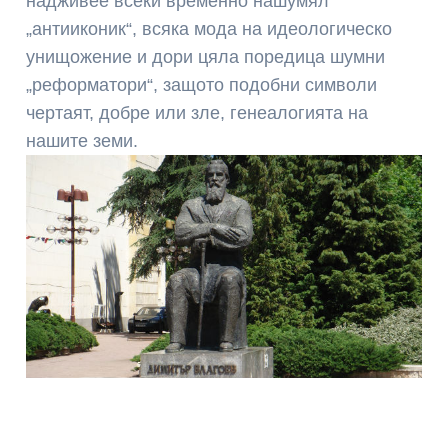
надживее всеки временно нашумял
„антииконик“, всяка мода на идеологическо
унищожение и дори цяла поредица шумни
„реформатори“, защото подобни символи
чертаят, добре или зле, генеалогията на
нашите земи.