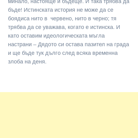
минало, настояще и бъдеще. И така трябва да
бъде! Истинската история не може да се
боядиса нито в червено, нито в черно; тя
трябва да се уважава, когато е истинска. И
като оставим идеологическата мъгла
настрани – Дядото си остава пазител на града
и ще бъде тук дълго след всяка временна
злоба на деня.