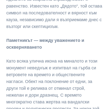
равенство. Известен като „Дядото“, той остава
символ на последователност и вярност към
кауза, независимо дали я възприемаме днес с
възторг или скептицизъм.
Паметникът — между уважението и
оскверняването
Като всяка улична икона на миналото и този
монумент неведнъж е изпитвал на гърба си
ветровете на времето и обществените
нагласи. Обект на поклонение от едни, за
други той е реликва от отминал строй,
нежелан и дори дразнещ. С времето
многократно става жертва на вандалски
прояви и политически протести. За някои той