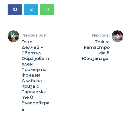
Previous post
Next post
Гоце
Тежка
Делчев –
катастро
Светъл
фа в
Образоват
Югозапада!
елен
Пример на
Фона на
Дълбока
Криза с
Паралелки
те в
Благоевгра
д