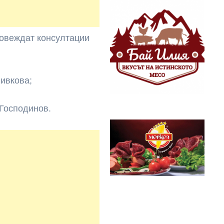
ровеждат консултации
Живкова;
 Господинов.