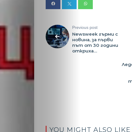
Previous post
Newsweek гърми с
новина, за първи
път от 30 години
откриха…
Лед
т
YOU MIGHT ALSO LIKE