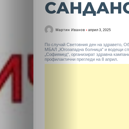
САНДАН
Мартин Иванов
април 3, 2025
По случай Световния ден на здравето, О
МБАЛ „Югозападна болница“ и водещи с
„Софиямед“, организират здравна кампан
профилактични прегледи на 8 април.