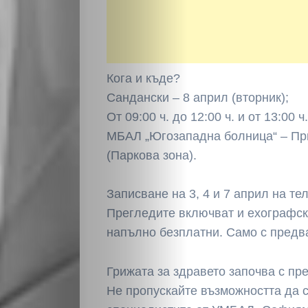
Кога и къде?
Сандански – 8 април (вторник);
От 09:00 ч. до 12:00 ч. и от 13:00 ч
МБАЛ „Югозападна болница“ – Прие
НАЧАЛО
(Паркова зона).
Политика
Записване на 3, 4 и 7 април на тел
Разследване
Прегледите включват и ехографск
напълно безплатни. Само с предв
Спорт
Грижата за здравето започва с пр
Скандали
Не пропускайте възможността да с