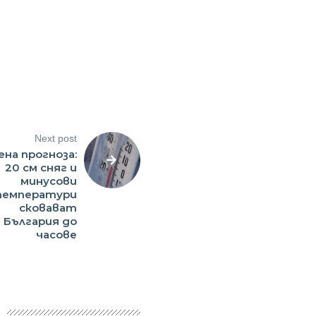
Next post
ена прогноза:
20 см сняг и
минусови
емператури
сковават
България до
часове