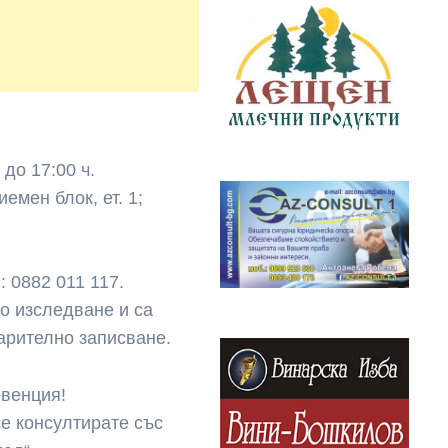
. до 17:00 ч.
мен блок, ет. 1;
: 0882 011 117.
о изследване и са
арително записване.
евенция!
е консултирате със