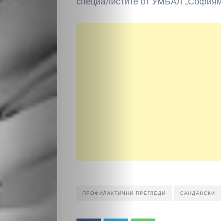
специалистите от УМБАЛ „Софиям
Култура
Светско
Крими
Малки
обяви
Таблоид
Новини
ПРОФИЛАКТИЧНИ ПРЕГЛЕДИ
САНДАНСКИ
Search