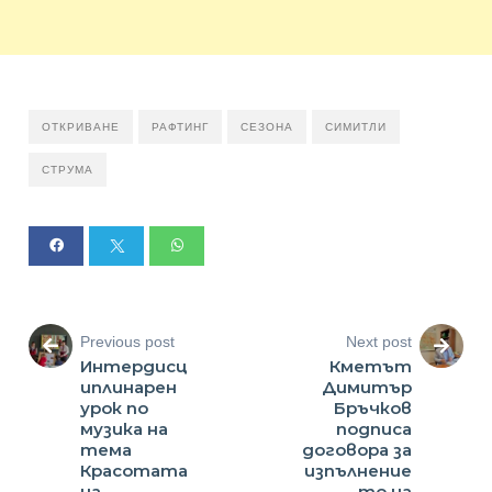
ОТКРИВАНЕ
РАФТИНГ
СЕЗОНА
СИМИТЛИ
СТРУМА
Previous post
Next post
Интердисц
Кметът
иплинарен
Димитър
урок по
Бръчков
музика на
подписа
тема
договора за
Красотата
изпълнение
на
то на