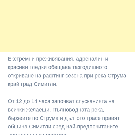
Екстремни преживявания, адреналин и
красиви гледки обещава тазгодишното
откриване на рафтинг сезона при река Струма
край град Симитли.
От 12 до 14 часа започват спусканията на
всички желаещи. Пълноводната река,
бързеите по Струма и дългото трасе правят
община Симитли сред най-предпочитаните
дестинации за рафтинг.