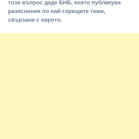
този въпрос даде БНБ, която публикува
разяснения по най-горещите теми,
свързани с еврото.