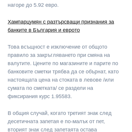
нагоре до 5.92 евро.
Хампарцумян с разтърсващи признания за
банките в България и еврото
Това всъщност е изключение от общото
правило за закръгляването при смяна на
валутите. Цените по магазините и парите по
банковите сметки трябва да се обърнат, като
настоящата цена на стоката в левове /или
сумата по сметката/ се раздели на
фиксирания курс 1.95583.
В общия случай, когато третият знак след
десетичната запетая е по-малък от пет,
вторият знак след запетаята остава