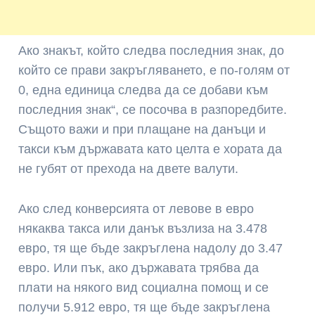
Ако знакът, който следва последния знак, до
който се прави закръгляването, е по-голям от
0, една единица следва да се добави към
последния знак“, се посочва в разпоредбите.
Същото важи и при плащане на данъци и
такси към държавата като целта е хората да
не губят от прехода на двете валути.
Ако след конверсията от левове в евро
някаква такса или данък възлиза на 3.478
евро, тя ще бъде закръглена надолу до 3.47
евро. Или пък, ако държавата трябва да
плати на някого вид социална помощ и се
получи 5.912 евро, тя ще бъде закръглена