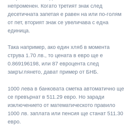
непроменен. Когато третият знак след
десетичната запетая е равен на или по-голям
от пет, вторият знак се увеличава с една
единица.
Така например, ако един хляб в момента
струва 1.70 лв., то цената в евро ще е
0.869196198, или 87 евроцента след
закръглянето, дават пример от БНБ.
1000 лева в банковата сметка автоматично ще
се превърнат в 511.29 евро. Но заради
изключението от математическото правило
1000 лв. заплата или пенсия ще станат 511.30
евро.