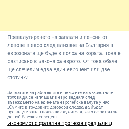
Превалутирането на заплати и пенсии от
левове в евро след влизане на България в
еврозоната ще бъде в полза на хората. Това е
разписано в Закона за еврото. От това обаче
ще спечелим едва един евроцент или две
стотинки.
Заплатите на работещите и пенсиите на възрастните
трябва да се изплащат в евро веднага след
въвеждането на единната европейска валута у нас.
„Сумите в трудовите договори следва да бъдат
превалутирани в полза на служителя, като се закръгли
до най-близкия евроцент.
Икономист с фатална прогноза пред БЛИЦ