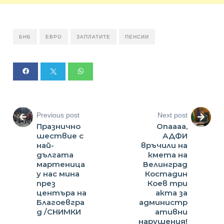
БНБ
ЕВРО
ЗАПЛАТИТЕ
ПЕНСИИ
Previous post
Next post
Празнично
Опаааа,
шествие с
АДФИ
най-
връчили на
дългата
кмета на
мартеница
Велинград
у нас мина
Костадин
през
Коев три
центъра на
акта за
Благоевгра
администр
д /СНИМКИ
ативни
нарушения!