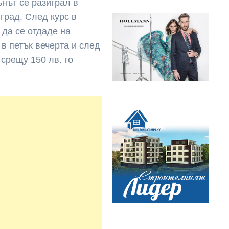
ънът се разиграл в
град. След курс в
да се отдаде на
в петък вечерта и след
 срещу 150 лв. го