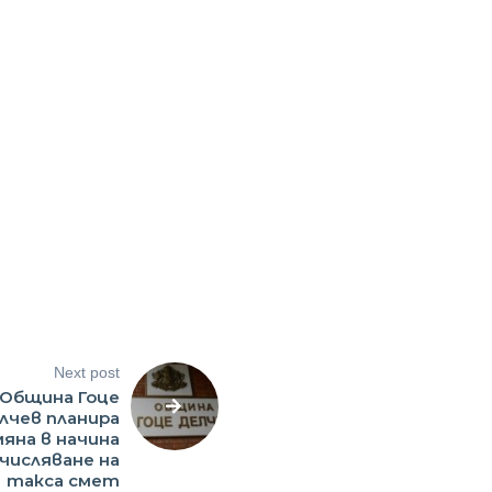
Next post
Община Гоце
лчев планира
яна в начина
зчисляване на
такса смет