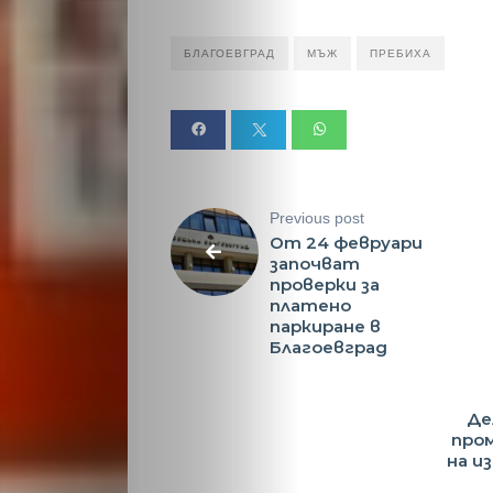
Таблоид
БЛАГОЕВГРАД
МЪЖ
ПРЕБИХА
Новини
Search
Previous post
От 24 февруари
започват
проверки за
платено
паркиране в
Благоевград
Де
пром
на и