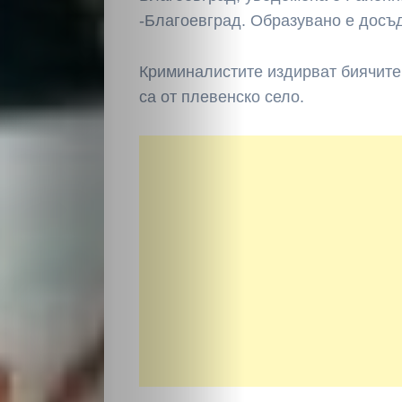
Политика
-Благоевград. Образувано е досъ
Разследване
Криминалистите издирват биячите 
Спорт
са от плевенско село.
Скандали
Култура
Светско
Крими
Малки
обяви