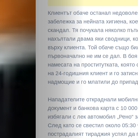
Клиентът обаче останал недоволе
забележка за нейната хигиена, ко
скандал. Тя почукала няколко пъти
нахълтали двама яки сводници, к
върху клиента. Той обаче също би
първоначално не им се дал. В бо
намесата на проститутката, която
на 24-годишния клиент и го затис
надмощие и го млатили до припад
Нападателите откраднали мобилн
документ и банкова карта с 10 000
избягали с лек автомобил „Рено“ з
След като се свестил около 05:30 
пострадалият тираджия успял да 