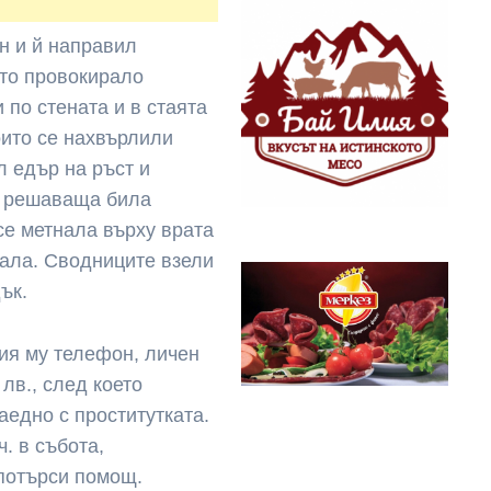
н и й направил
ето провокирало
 по стената и в стаята
оито се нахвърлили
л едър на ръст и
я решаваща била
 се метнала върху врата
нала. Сводниците взели
ък.
ия му телефон, личен
 лв., след което
аедно с проститутката.
ч. в събота,
потърси помощ.