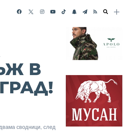
А
ЪЖ В
ГРАД!
 двама сводници, след