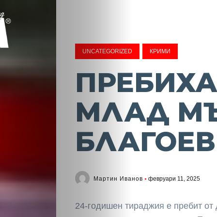
UNCATEGORIZED
КРИМИ
ПРЕБИХ
МЛАД М
БЛАГОЕВ
Мартин Иванов
февруари 11, 2025
24-годишен тираджия е пребит от