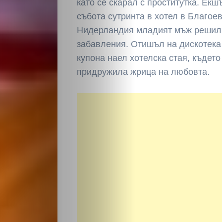
като се скарал с проститутка. Екш
събота сутринта в хотел в Благоев
Нидерландия младият мъж решил 
забавления. Отишъл на дискотека 
купона наел хотелска стая, където
придружила жрица на любовта.