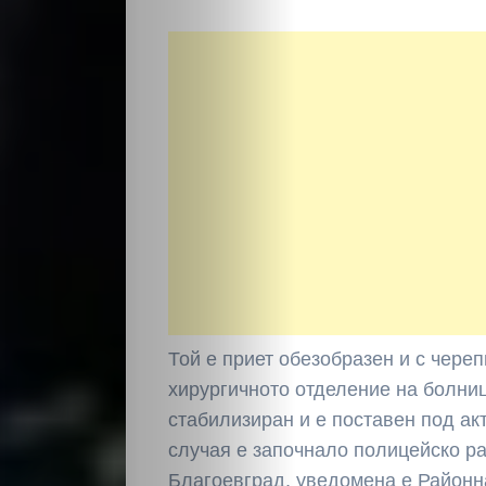
Той е приет обезобразен и с чере
хирургичното отделение на болниц
стабилизиран и е поставен под а
НАЧАЛО
случая е започнало полицейско ра
Благоевград, уведомена е Районн