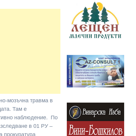
пно-мозъчна травма в
ата. Там е
ктивно наблюдение. По
зследване в 01 РУ –
а прокуратура