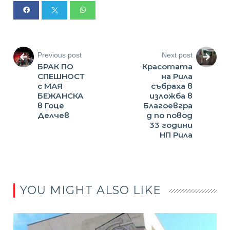
Previous post
Next post
БРАК ПО
Красотата
СПЕШНОСТ
на Рила
с МАЯ
събраха в
БЕЖАНСКА
изложба в
в Гоце
Благоевгра
Делчев
д по повод
33 години
НП Рила
YOU MIGHT ALSO LIKE