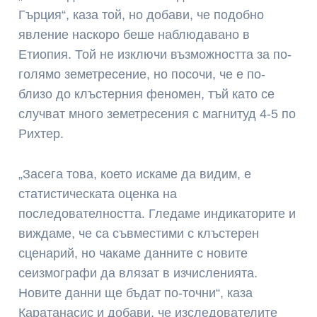
Гърция“, каза той, но добави, че подобно
явление наскоро беше наблюдавано в
Етиопия. Той не изключи възможността за по-
голямо земетресение, но посочи, че е по-
близо до клъстерния феномен, тъй като се
случват много земетресения с магнитуд 4-5 по
Рихтер.
„Засега това, което искаме да видим, е
статистическата оценка на
последователността. Гледаме индикаторите и
виждаме, че са съвместими с клъстерен
сценарий, но чакаме данните с новите
сеизмографи да влязат в изчисленията.
Новите данни ще бъдат по-точни“, каза
Каратанасис и добави, че изследователите