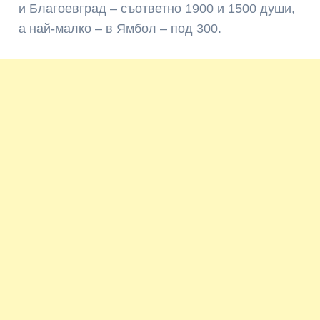
и Благоевград – съответно 1900 и 1500 души,
а най-малко – в Ямбол – под 300.