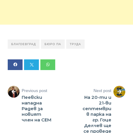
БЛАГОЕВГРАД
БЮРО ПА
ТРУДА
Previous post
Next post
Пеевски
На 20-ти и
нападна
21-ви
Радев за
септември
новият
в парка на
член на СЕМ
гр. Гоце
Делчев ще
се проведе