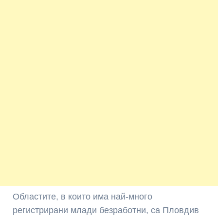
Областите, в които има най-много
регистрирани млади безработни, са Пловдив