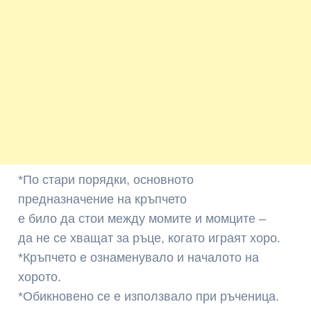
*По стари порядки, основното
предназначение на кръпчето
е било да стои между момите и момците –
да не се хващат за ръце, когато играят хоро.
*Кръпчето е ознаменувало и началото на
хорото.
*Обикновено се е използвало при ръченица.