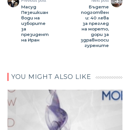
Previous post
Next post
Масуд
Бъдете
Пезешкиан
подготвен
води на
и: 40 лева
изборите
за преглед
за
на морето,
президент
дори за
на Иран
здравнооси
гурените
YOU MIGHT ALSO LIKE