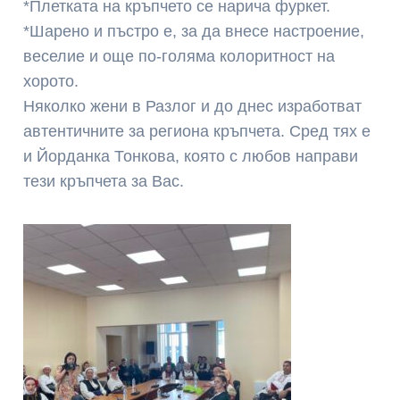
*Плетката на кръпчето се нарича фуркет.
*Шарено и пъстро е, за да внесе настроение,
веселие и още по-голяма колоритност на
хорото.
Няколко жени в Разлог и до днес изработват
автентичните за региона кръпчета. Сред тях е
и Йорданка Тонкова, която с любов направи
тези кръпчета за Вас.