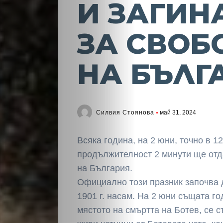
И ЗАГИН
ЗА СВОБ
НА БЪЛГ
Силвия Стоянова
май 31, 2024
Всяка година, на 2 юни, точно в 12
продължителност 2 минути ще отд
на България.
Официално този празник започва 
1901 г. насам. На 2 юни същата го
мястото на смъртта на Ботев, се 