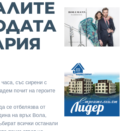
АЛИТЕ
ОДАТА
АРИЯ
 часа, със сирени с
адем почит на героите
да се отбелязва от
дина на връх Вола,
събират всички останали