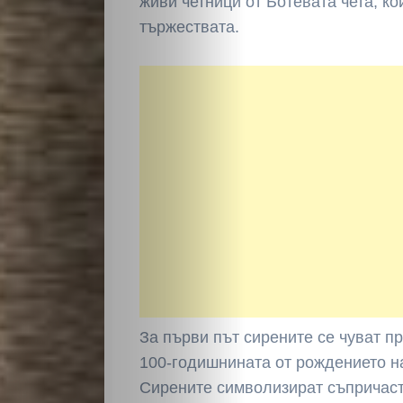
живи четници от Ботевата чета, ко
тържествата.
За първи път сирените се чуват пре
100-годишнината от рождението н
Сирените символизират съпричаст