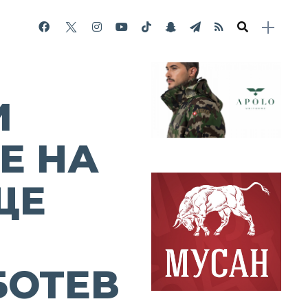
И
Е НА
ЩЕ
БОТЕВ