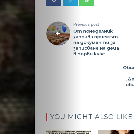
Previous post
От понеделник
започва приемът
на документи за
записване на деца
в първи клас
Общ
„Де
об
YOU MIGHT ALSO LIKE