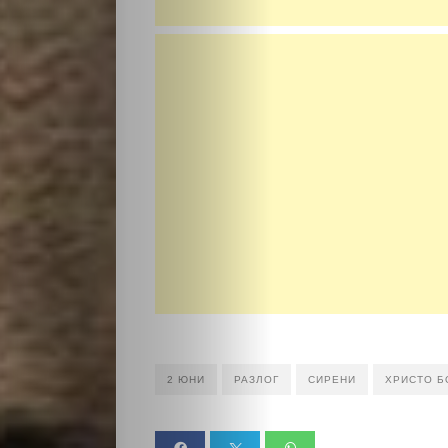
Скандали
Култура
Светско
Крими
Малки
обяви
Таблоид
Новини
2 ЮНИ
РАЗЛОГ
СИРЕНИ
ХРИСТО Б
Search