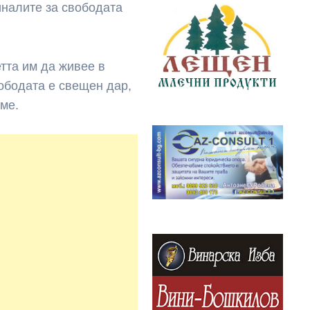
иналите за свободата
етта им да живее в
вободата е свещен дар,
аме.