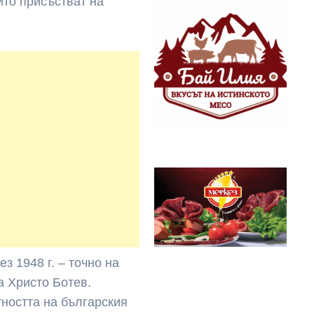
ито присъстват на
з 1948 г. – точно на
а Христо Ботев.
ността на българския