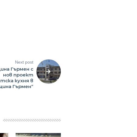
Next post
ина Гърмен с
нов проект
тска кухня в
щина Гърмен“