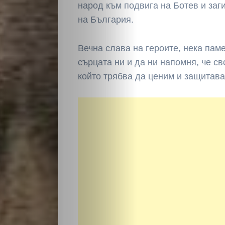
народ към подвига на Ботев и заг
на България.
Вечна слава на героите, нека пам
сърцата ни и да ни напомня, че с
който трябва да ценим и защитав
НАЧАЛО
Политика
Разследване
Спорт