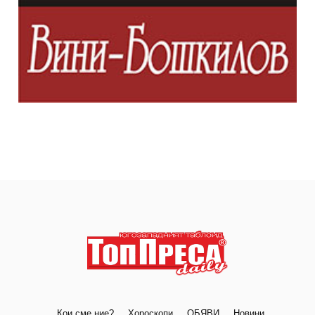
Кои сме ние?
Хороскопи
ОБЯВИ
Новини