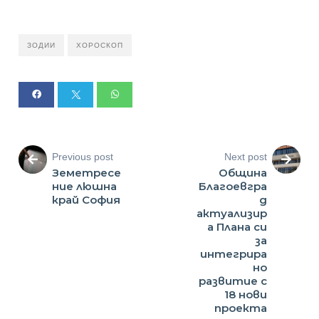
ЗОДИИ
ХОРОСКОП
Previous post
Next post
Земетресе
Община
ние люшна
Благоевгра
край София
д
актуализир
а Плана си
за
интегрира
но
развитие с
18 нови
проекта