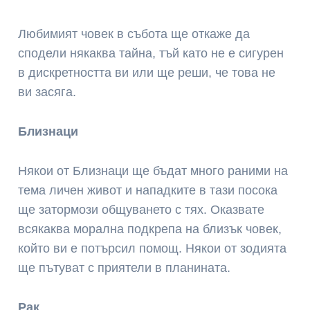
Любимият човек в събота ще откаже да
сподели някаква тайна, тъй като не е сигурен
в дискретността ви или ще реши, че това не
ви засяга.
Близнаци
Някои от Близнаци ще бъдат много раними на
тема личен живот и нападките в тази посока
ще затормози общуването с тях. Оказвате
всякаква морална подкрепа на близък човек,
който ви е потърсил помощ. Някои от зодията
ще пътуват с приятели в планината.
Рак