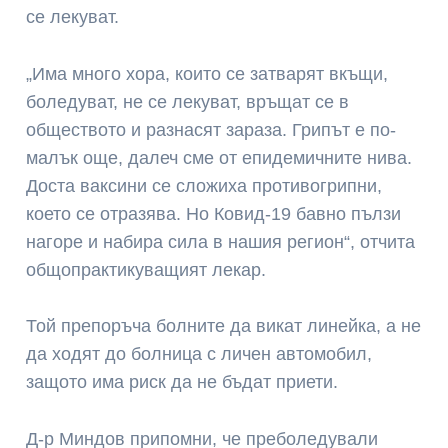
се лекуват.
„Има много хора, които се затварят вкъщи,
боледуват, не се лекуват, връщат се в
обществото и разнасят зараза. Грипът е по-
малък още, далеч сме от епидемичните нива.
Доста ваксини се сложиха противогрипни,
което се отразява. Но Ковид-19 бавно пълзи
нагоре и набира сила в нашия регион“, отчита
общопрактикуващият лекар.
Той препоръча болните да викат линейка, а не
да ходят до болница с личен автомобил,
защото има риск да не бъдат приети.
Д-р Миндов припомни, че преболедували