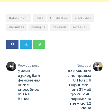
ВАКСИНАЦИЯ
ГРИП
Д-Р МИНДОВ
ЕПИДЕМИЯ
ИМУНИТЕТ
КОВИД 19
ЛЕЧЕНИЕ
МОРБИЛИ
Previous post
Next post
Учени
Кампаният
изследват
а по приема
феноменал
в 1 клас в
ните
Пиринско –
способнос
от 31 май
ти на
до 26 юни,
Ванга
паралелки
те – до 22
деца