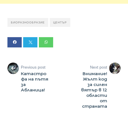
БИОРАЗНООБРАЗИЕ
ЦЕНТЪР
Previous post
Next post
Катастро
Внимание!
фа на пътя
Жълт код
за
за силен
Абланица!
вятър в 12
области
от
страната