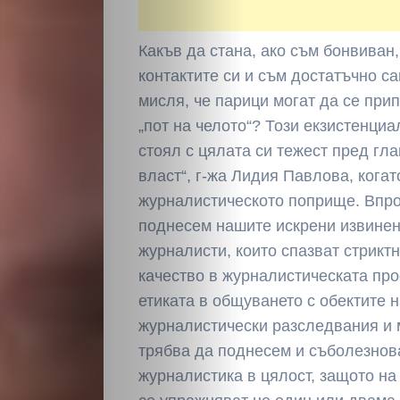
Какъв да стана, ако съм бонвиван
контактите си и съм достатъчно с
мисля, че парици могат да се при
„пот на челото“? Този екзистенци
стоял с цялата си тежест пред гла
власт“, г-жа Лидия Павлова, когат
журналистическото поприще. Впро
поднесем нашите искрени извинен
журналисти, които спазват стрикт
качество в журналистическата пр
етиката в общуването с обектите н
журналистически разследвания и 
трябва да поднесем и съболезнов
журналистика в цялост, защото на