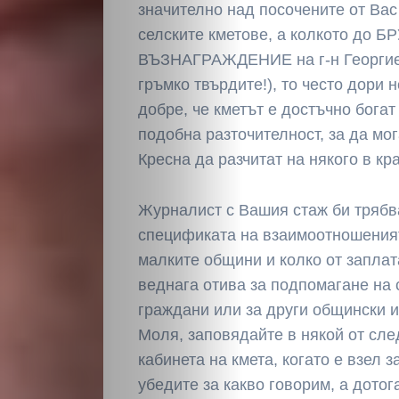
значително над посочените от Вас
селските кметове, а колкото до
ВЪЗНАГРАЖДЕНИЕ на г-н Георгиев 
гръмко твърдите!), то често дори н
добре, че кметът е достъчно богат
подобна разточителност, за да мог
Кресна да разчитат на някого в кр
Журналист с Вашия стаж би трябв
спецификата на взаимоотношения
малките общини и колко от заплат
веднага отива за подпомагане на
граждани или за други общински и
Моля, заповядайте в някой от сл
кабинета на кмета, когато е взел 
убедите за какво говорим, а дотог