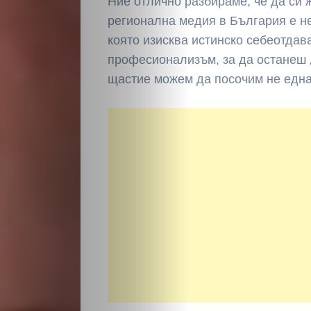
Ние отлично разбираме, че да си 
регионална медия в България е н
която изисква истинско себеотдав
професионализъм, за да останеш 
щастие можем да посочим не една
НАЧАЛО
Политика
Разследване
Спорт
Скандали
Култура