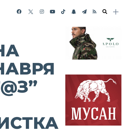
НА
НАВРЯ
Г@З”
Н
ИСТКА