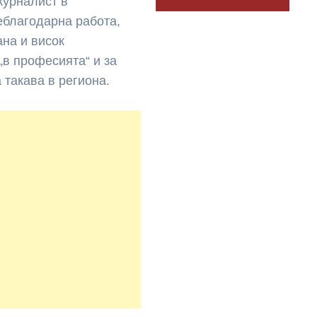
журналист в
еблагодарна работа,
ана и висок
„в професията“ и за
 такава в региона.