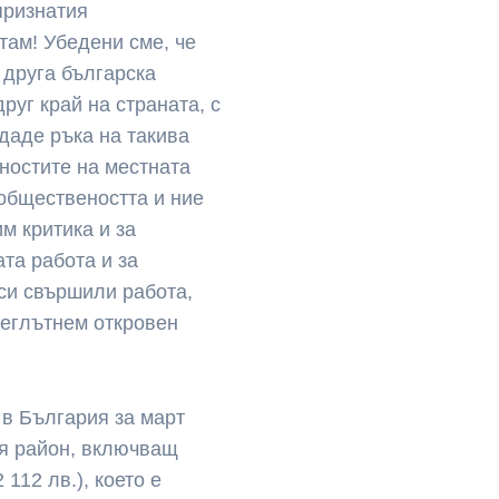
признатия
ам! Убедени сме, че
 друга българска
руг край на страната, с
даде ръка на такива
йностите на местната
 обществеността и ние
им критика и за
та работа и за
 си свършили работа,
реглътнем откровен
 в България за март
ия район, включващ
112 лв.), което е