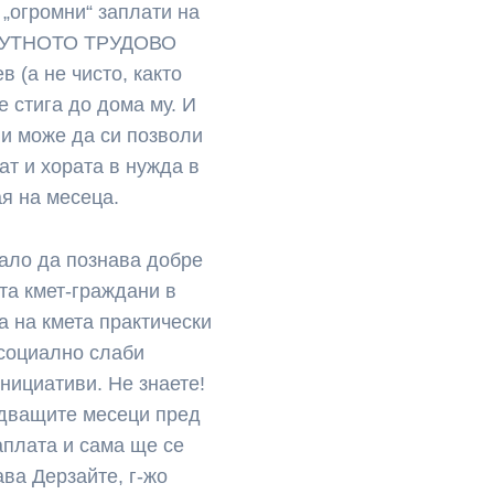
 „огромни“ заплати на
 БРУТНОТО ТРУДОВО
(а не чисто, както
е стига до дома му. И
 и може да си позволи
ат и хората в нужда в
ая на месеца.
ало да познава добре
та кмет-граждани в
а на кмета практически
 социално слаби
нициативи. Не знаете!
едващите месеци пред
заплата и сама ще се
ава Дерзайте, г-жо