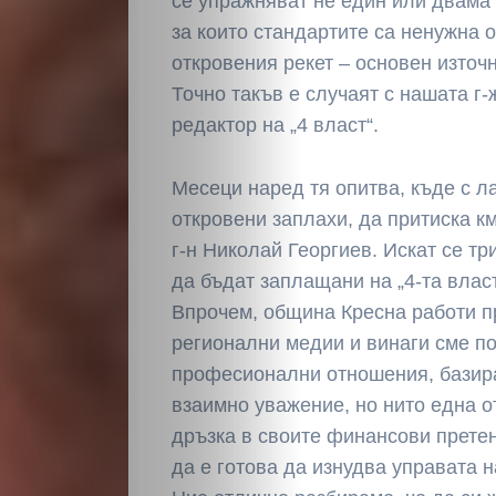
се упражняват не един или двама 
за които стандартите са ненужна 
откровения рекет – основен източ
Точно такъв е случаят с нашата г
редактор на „4 власт“.
Месеци наред тя опитва, къде с ла
откровени заплахи, да притиска к
г-н Николай Георгиев. Искат се т
да бъдат заплащани на „4-та влас
Впрочем, община Кресна работи п
регионални медии и винаги сме п
професионални отношения, базира
взаимно уважение, но нито една о
дръзка в своите финансови прете
да е готова да изнудва управата 