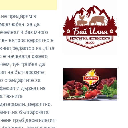
, не придирям в
амовлюбен, за да
печелват и без много
ален въпрос вероятно е
вния редактор на „4-та
о е начевала своето
чем, тук трябва да
ия на българските
но стандартите за
офесия и държат на
а техните
материали. Вероятно,
ания на българската
 неин гръб десетилетия