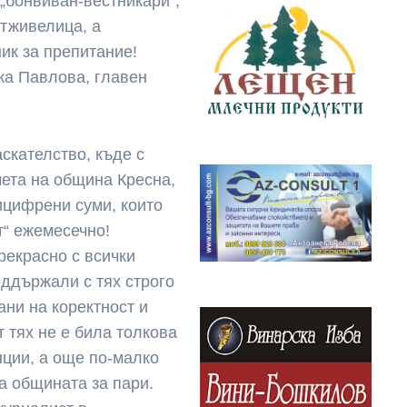
„бонвиван-вестникари“,
отживелица, а
ник за препитание!
-жа Павлова, главен
скателство, къде с
мета на община Кресна,
рицифрени суми, които
т“ ежемесечно!
рекрасно с всички
оддържали с тях строго
ни на коректност и
т тях не е била толкова
нции, а още по-малко
на общината за пари.