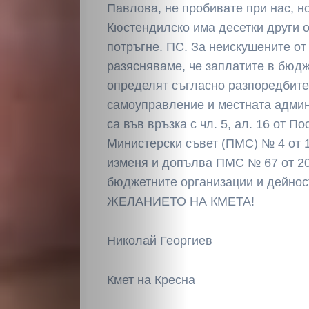
Павлова, не пробивате при нас, н
Кюстендилско има десетки други о
потръгне. ПС. За неискушените от
разясняваме, че заплатите в бюд
определят съгласно разпоредбите
самоуправление и местната адми
са във връзка с чл. 5, ал. 16 от П
Министерски съвет (ПМС) № 4 от 10
изменя и допълва ПМС № 67 от 201
бюджетните организации и дейно
ЖЕЛАНИЕТО НА КМЕТА!
Николай Георгиев
Кмет на Кресна