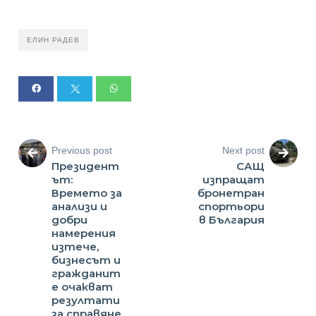
ЕЛИН РАДЕВ
Previous post
Next post
Президент
САЩ
ът:
изпращат
Времето за
бронетран
анализи и
спортьори
добри
в България
намерения
изтече,
бизнесът и
гражданит
е очакват
резултати
за справяне