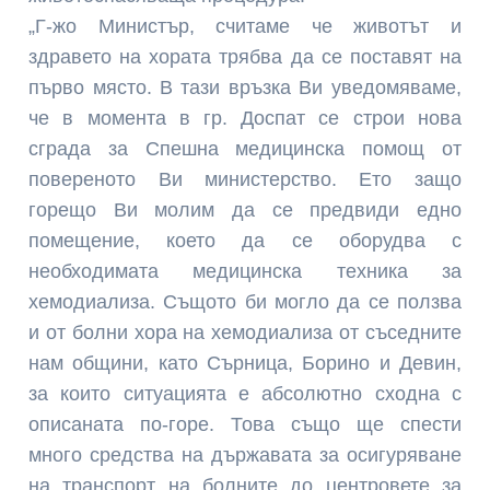
„Г-жо Министър, считаме че животът и
здравето на хората трябва да се поставят на
първо място. В тази връзка Ви уведомяваме,
че в момента в гр. Доспат се строи нова
сграда за Спешна медицинска помощ от
повереното Ви министерство. Ето защо
горещо Ви молим да се предвиди едно
помещение, което да се оборудва с
необходимата медицинска техника за
хемодиализа. Същото би могло да се ползва
и от болни хора на хемодиализа от съседните
нам общини, като Сърница, Борино и Девин,
за които ситуацията е абсолютно сходна с
описаната по-горе. Това също ще спести
много средства на държавата за осигуряване
на транспорт на болните до центровете за