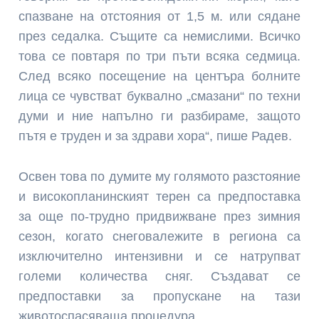
спазване на отстояния от 1,5 м. или сядане
през седалка. Същите са немислими. Всичко
това се повтаря по три пъти всяка седмица.
След всяко посещение на центъра болните
лица се чувстват буквално „смазани“ по техни
думи и ние напълно ги разбираме, защото
пътя е труден и за здрави хора“, пише Радев.
Освен това по думите му голямото разстояние
и високопланинският терен са предпоставка
за още по-трудно придвижване през зимния
сезон, когато снеговалежите в региона са
изключително интензивни и се натрупват
големи количества сняг. Създават се
предпоставки за пропускане на тази
животоспасяваща процедура.