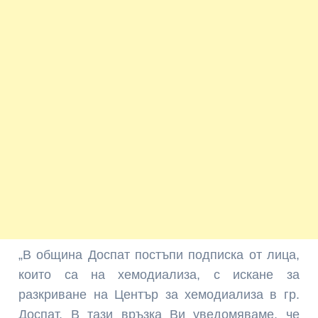
„В община Доспат постъпи подписка от лица,
които са на хемодиализа, с искане за
разкриване на Център за хемодиализа в гр.
Доспат. В тази връзка Ви уведомяваме, че