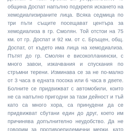
община Доспат напълно подкрепя искането на
хемодиализираните лица. Всяка седмица по
три пъти същите посещават центъра за
хемодиализа в гр. Смолян. Той отстои на 75
км. от гр. Доспат и 92 км. от с. Бръщен, общ.
Доспат, от където има лица на хемодиализа.
Пътят до гр. Смолян е високопланински, с
много завои, изкачвания и спускания по
стръмни терени. Изминава се за не по-малко
от 3 часа в едната посока или 6 часа в двете.
Болните се придвижват с автомобили, които
не са напълно пригодни за тази дейност и тъй
като са много хора, са принудени да се
придвижват сбутани един до друг, което им
причинява допълнително неудобство. Да не
говорим за противоепидемични мерки, като